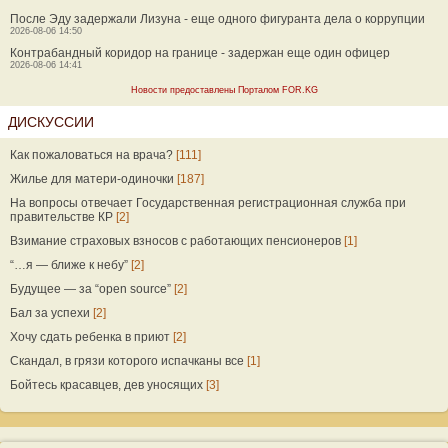
После Эду задержали Лизуна - еще одного фигуранта дела о коррупции
2026-08-06 14:50
Контрабандный коридор на границе - задержан еще один офицер
2026-08-06 14:41
Новости предоставлены Порталом FOR.KG
ДИСКУССИИ
Как пожаловаться на врача?
[111]
Жилье для матери-одиночки
[187]
На вопросы отвечает Государственная регистрационная служба при
правительстве КР
[2]
Взимание страховых взносов с работающих пенсионеров
[1]
“…я — ближе к небу”
[2]
Будущее — за “open source”
[2]
Бал за успехи
[2]
Хочу сдать ребенка в приют
[2]
Скандал, в грязи которого испачканы все
[1]
Бойтесь красавцев, дев уносящих
[3]