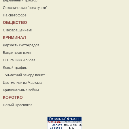
Деревянный трактор
Союзнические “покатушки”
На светофоре
ОБЩЕСТВО
С возвращением!
КРИМИНАЛ
Дерзость скотокрадов
Бандитская воля
ОПЭгэшник и обрез
Левый трафик
150-летний рекорд побит
Цветметчик из Марказа
Криминальные войны
КОРОТКО
Новый Пресняков