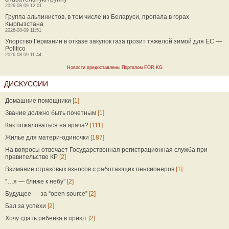
2026-08-09 12:01
Группа альпинистов, в том числе из Беларуси, пропала в горах
Кыргызстана
2026-08-09 11:51
Упорство Германии в отказе закупок газа грозит тяжелой зимой для ЕС —
Politico
2026-08-09 11:44
Новости предоставлены Порталом FOR.KG
ДИСКУССИИ
Домашние помощники
[1]
Звание должно быть почетным
[1]
Как пожаловаться на врача?
[111]
Жилье для матери-одиночки
[187]
На вопросы отвечает Государственная регистрационная служба при
правительстве КР
[2]
Взимание страховых взносов с работающих пенсионеров
[1]
“…я — ближе к небу”
[2]
Будущее — за “open source”
[2]
Бал за успехи
[2]
Хочу сдать ребенка в приют
[2]