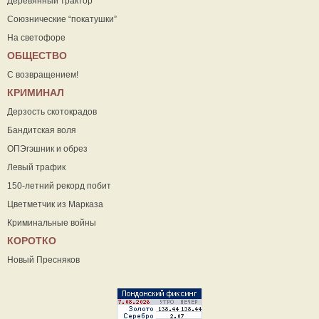
Деревянный трактор
Союзнические “покатушки”
На светофоре
ОБЩЕСТВО
С возвращением!
КРИМИНАЛ
Дерзость скотокрадов
Бандитская воля
ОПЭгэшник и обрез
Левый трафик
150-летний рекорд побит
Цветметчик из Марказа
Криминальные войны
КОРОТКО
Новый Пресняков