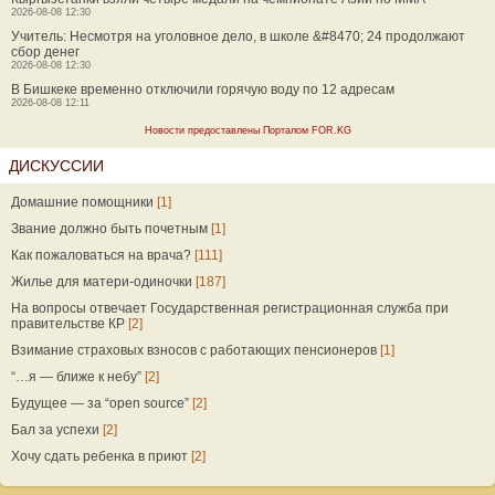
2026-08-08 12:30
Учитель: Несмотря на уголовное дело, в школе &#8470; 24 продолжают
сбор денег
2026-08-08 12:30
В Бишкеке временно отключили горячую воду по 12 адресам
2026-08-08 12:11
Новости предоставлены Порталом FOR.KG
ДИСКУССИИ
Домашние помощники
[1]
Звание должно быть почетным
[1]
Как пожаловаться на врача?
[111]
Жилье для матери-одиночки
[187]
На вопросы отвечает Государственная регистрационная служба при
правительстве КР
[2]
Взимание страховых взносов с работающих пенсионеров
[1]
“…я — ближе к небу”
[2]
Будущее — за “open source”
[2]
Бал за успехи
[2]
Хочу сдать ребенка в приют
[2]