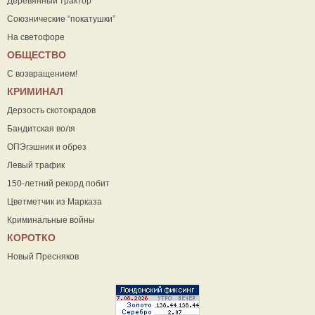
Деревянный трактор
Союзнические “покатушки”
На светофоре
ОБЩЕСТВО
С возвращением!
КРИМИНАЛ
Дерзость скотокрадов
Бандитская воля
ОПЭгэшник и обрез
Левый трафик
150-летний рекорд побит
Цветметчик из Марказа
Криминальные войны
КОРОТКО
Новый Пресняков