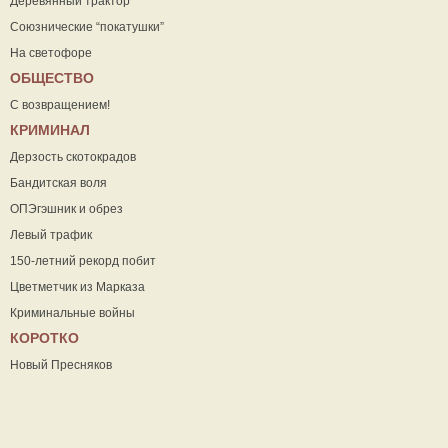
Деревянный трактор
Союзнические “покатушки”
На светофоре
ОБЩЕСТВО
С возвращением!
КРИМИНАЛ
Дерзость скотокрадов
Бандитская воля
ОПЭгэшник и обрез
Левый трафик
150-летний рекорд побит
Цветметчик из Марказа
Криминальные войны
КОРОТКО
Новый Пресняков