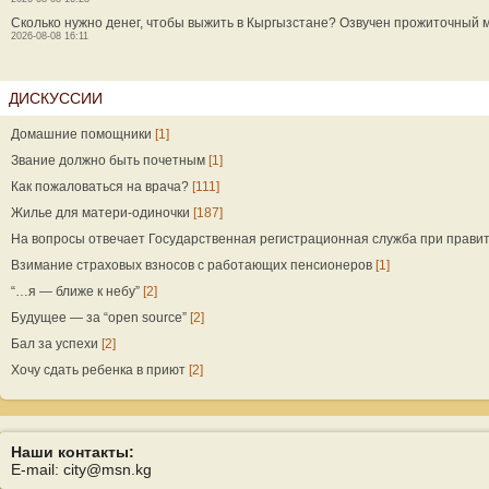
Сколько нужно денег, чтобы выжить в Кыргызстане? Озвучен прожиточный
2026-08-08 16:11
ДИСКУССИИ
Домашние помощники
[1]
Звание должно быть почетным
[1]
Как пожаловаться на врача?
[111]
Жилье для матери-одиночки
[187]
На вопросы отвечает Государственная регистрационная служба при прави
Взимание страховых взносов с работающих пенсионеров
[1]
“…я — ближе к небу”
[2]
Будущее — за “open source”
[2]
Бал за успехи
[2]
Хочу сдать ребенка в приют
[2]
Наши контакты:
E-mail: city@msn.kg