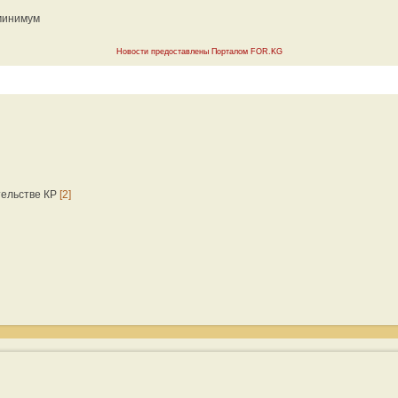
 минимум
Новости предоставлены Порталом FOR.KG
тельстве КР
[2]