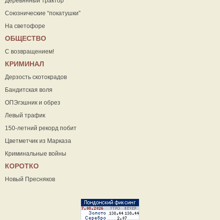
Деревянный трактор
Союзнические “покатушки”
На светофоре
ОБЩЕСТВО
С возвращением!
КРИМИНАЛ
Дерзость скотокрадов
Бандитская воля
ОПЭгэшник и обрез
Левый трафик
150-летний рекорд побит
Цветметчик из Марказа
Криминальные войны
КОРОТКО
Новый Пресняков