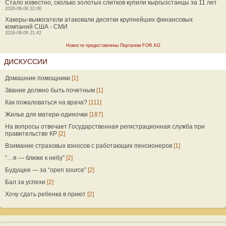
Стало известно, сколько золотых слитков купили кыргызстанцы за 11 лет
2026-08-08 22:06
Хакеры-вымогатели атаковали десятки крупнейших финансовых
компаний США - СМИ
2026-08-08 21:42
Новости предоставлены Порталом FOR.KG
ДИСКУССИИ
Домашние помощники
[1]
Звание должно быть почетным
[1]
Как пожаловаться на врача?
[111]
Жилье для матери-одиночки
[187]
На вопросы отвечает Государственная регистрационная служба при
правительстве КР
[2]
Взимание страховых взносов с работающих пенсионеров
[1]
“…я — ближе к небу”
[2]
Будущее — за “open source”
[2]
Бал за успехи
[2]
Хочу сдать ребенка в приют
[2]