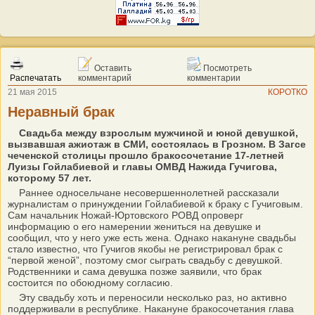
Оставить
Посмотреть
Распечатать
комментарий
комментарии
21 мая 2015
КОРОТКО
Неравный брак
Свадьба между взрослым мужчиной и юной девушкой,
вызвавшая ажиотаж в СМИ, состоялась в Грозном. В Загсе
чеченской столицы прошло бракосочетание 17-летней
Луизы Гойлабиевой и главы ОМВД Нажида Гучигова,
которому 57 лет.
Раннее односельчане несовершеннолетней рассказали
журналистам о принуждении Гойлабиевой к браку с Гучиговым.
Сам начальник Ножай-Юртовского РОВД опроверг
информацию о его намерении жениться на девушке и
сообщил, что у него уже есть жена. Однако накануне свадьбы
стало известно, что Гучигов якобы не регистрировал брак с
“первой женой”, поэтому смог сыграть свадьбу с девушкой.
Родственники и сама девушка позже заявили, что брак
состоится по обоюдному согласию.
Эту свадьбу хоть и переносили несколько раз, но активно
поддерживали в республике. Накануне бракосочетания глава