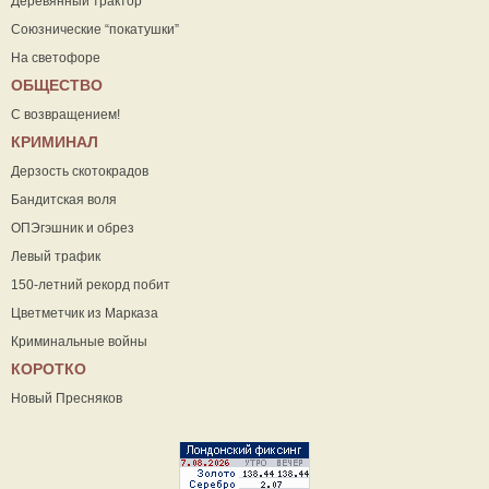
Деревянный трактор
Союзнические “покатушки”
На светофоре
ОБЩЕСТВО
С возвращением!
КРИМИНАЛ
Дерзость скотокрадов
Бандитская воля
ОПЭгэшник и обрез
Левый трафик
150-летний рекорд побит
Цветметчик из Марказа
Криминальные войны
КОРОТКО
Новый Пресняков