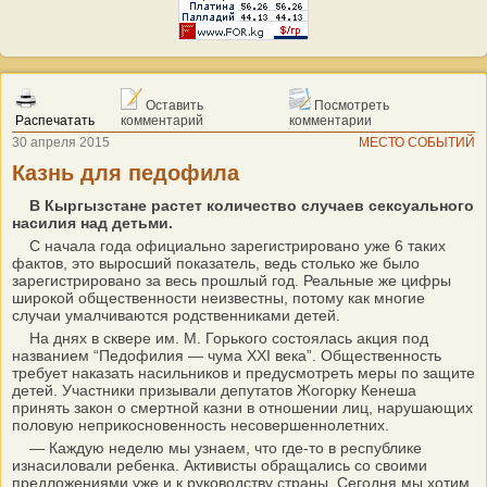
Оставить
Посмотреть
Распечатать
комментарий
комментарии
30 апреля 2015
МЕСТО СОБЫТИЙ
Казнь для педофила
В Кыргызстане растет количество случаев сексуального
насилия над детьми.
С начала года официально зарегистрировано уже 6 таких
фактов, это выросший показатель, ведь столько же было
зарегистрировано за весь прошлый год. Реальные же цифры
широкой общественности неизвестны, потому как многие
случаи умалчиваются родственниками детей.
На днях в сквере им. М. Горького состоялась акция под
названием “Педофилия — чума XXI века”. Общественность
требует наказать насильников и предусмотреть меры по защите
детей. Участники призывали депутатов Жогорку Кенеша
принять закон о смертной казни в отношении лиц, нарушающих
половую неприкосновенность несовершеннолетних.
— Каждую неделю мы узнаем, что где-то в республике
изнасиловали ребенка. Активисты обращались со своими
предложениями уже и к руководству страны. Сегодня мы хотим