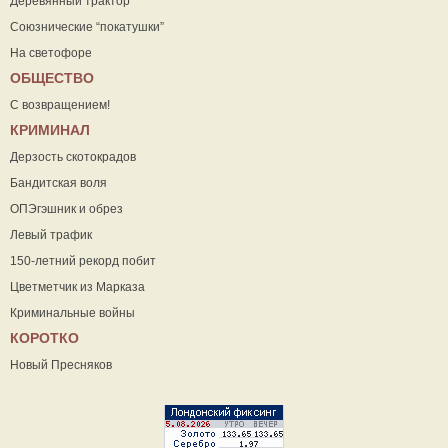
Деревянный трактор
Союзнические “покатушки”
На светофоре
ОБЩЕСТВО
С возвращением!
КРИМИНАЛ
Дерзость скотокрадов
Бандитская воля
ОПЭгэшник и обрез
Левый трафик
150-летний рекорд побит
Цветметчик из Марказа
Криминальные войны
КОРОТКО
Новый Пресняков