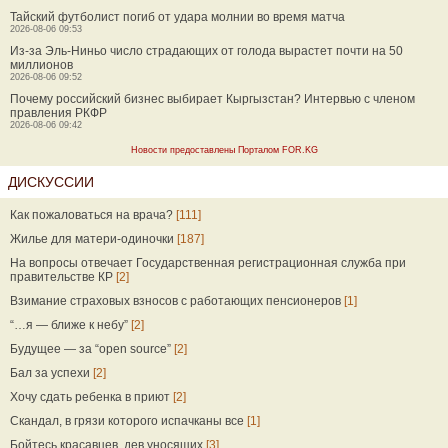
Тайский футболист погиб от удара молнии во время матча
2026-08-06 09:53
Из-за Эль-Ниньо число страдающих от голода вырастет почти на 50
миллионов
2026-08-06 09:52
Почему российский бизнес выбирает Кыргызстан? Интервью с членом
правления РКФР
2026-08-06 09:42
Новости предоставлены Порталом FOR.KG
ДИСКУССИИ
Как пожаловаться на врача?
[111]
Жилье для матери-одиночки
[187]
На вопросы отвечает Государственная регистрационная служба при
правительстве КР
[2]
Взимание страховых взносов с работающих пенсионеров
[1]
“…я — ближе к небу”
[2]
Будущее — за “open source”
[2]
Бал за успехи
[2]
Хочу сдать ребенка в приют
[2]
Скандал, в грязи которого испачканы все
[1]
Бойтесь красавцев, дев уносящих
[3]