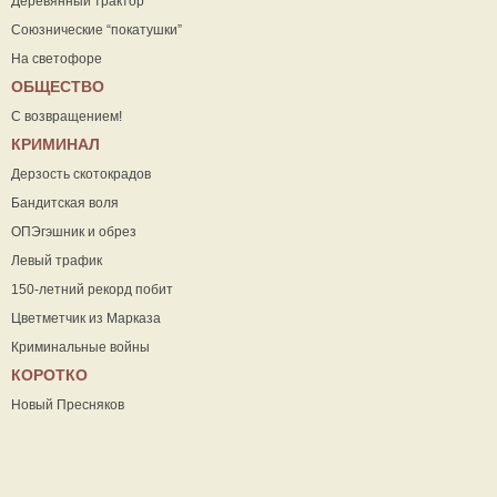
Деревянный трактор
Союзнические “покатушки”
На светофоре
ОБЩЕСТВО
С возвращением!
КРИМИНАЛ
Дерзость скотокрадов
Бандитская воля
ОПЭгэшник и обрез
Левый трафик
150-летний рекорд побит
Цветметчик из Марказа
Криминальные войны
КОРОТКО
Новый Пресняков