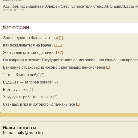
Адылбек Касымалиев и Алексей Оверчук посетили стенд АНО &quot;Еврази
2026-08-06 15:26
ДИСКУССИИ
Звание должно быть почетным
[1]
Как пожаловаться на врача?
[111]
Жилье для матери-одиночки
[187]
На вопросы отвечает Государственная регистрационная служба при прави
Взимание страховых взносов с работающих пенсионеров
[1]
“…я — ближе к небу”
[2]
Будущее — за “open source”
[2]
Бал за успехи
[2]
Хочу сдать ребенка в приют
[2]
Скандал, в грязи которого испачканы все
[1]
Наши контакты:
E-mail: city@msn.kg