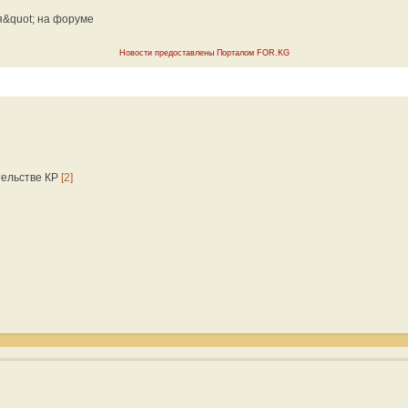
я&quot; на форуме
Новости предоставлены Порталом FOR.KG
тельстве КР
[2]