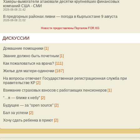
Хакеры-вымогатели атаковали десятки крупнейших финансовых
компаний США - СМИ
2026-08-08 21:42
В предгорных районах ливни — погода в Кыргызстане 9 августа
2026-08-08 21:02
Новости предоставлены Порталом FOR.KG
ДИСКУССИИ
Домашние помощники
[1]
Звание должно быть почетным
[1]
Как пожаловаться на врача?
[111]
Жилье для матери-одиночки
[187]
На вопросы отвечает Государственная регистрационная служба при
правительстве КР
[2]
Взимание страховых взносов с работающих пенсионеров
[1]
“…я — ближе к небу”
[2]
Будущее — за “open source”
[2]
Бал за успехи
[2]
Хочу сдать ребенка в приют
[2]