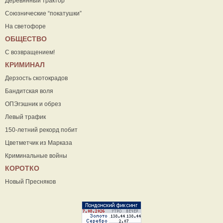
Деревянный трактор
Союзнические “покатушки”
На светофоре
ОБЩЕСТВО
С возвращением!
КРИМИНАЛ
Дерзость скотокрадов
Бандитская воля
ОПЭгэшник и обрез
Левый трафик
150-летний рекорд побит
Цветметчик из Марказа
Криминальные войны
КОРОТКО
Новый Пресняков