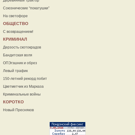
Деревянный трактор
Союзнические “покатушки”
На светофоре
ОБЩЕСТВО
С возвращением!
КРИМИНАЛ
Дерзость скотокрадов
Бандитская воля
ОПЭгэшник и обрез
Левый трафик
150-летний рекорд побит
Цветметчик из Марказа
Криминальные войны
КОРОТКО
Новый Пресняков