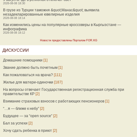
2026-08-08 18:30
В грузе из Турции таможня &quot;Манас&quot; выявила
незадекларированные ювелирные изделия
2026-08-08 18:14
Как изменились цены на популярные кроссоверы в Кыргызстане —
инфографика
2026-08-08 18:12
Новости предоставлены Порталом FOR.KG
ДИСКУССИИ
Домашние помощники
[1]
Звание должно быть почетным
[1]
Как пожаловаться на врача?
[111]
Жилье для матери-одиночки
[187]
На вопросы отвечает Государственная регистрационная служба при
правительстве КР
[2]
Взимание страховых взносов с работающих пенсионеров
[1]
“…я — ближе к небу”
[2]
Будущее — за “open source”
[2]
Бал за успехи
[2]
Хочу сдать ребенка в приют
[2]