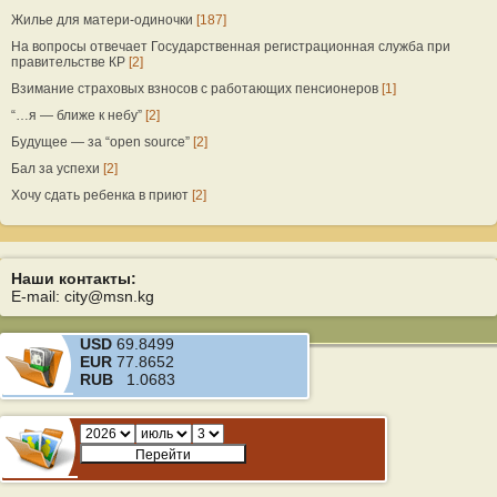
Жилье для матери-одиночки
[187]
На вопросы отвечает Государственная регистрационная служба при
правительстве КР
[2]
Взимание страховых взносов с работающих пенсионеров
[1]
“…я — ближе к небу”
[2]
Будущее — за “open source”
[2]
Бал за успехи
[2]
Хочу сдать ребенка в приют
[2]
Наши контакты:
E-mail: city@msn.kg
USD
69.8499
EUR
77.8652
RUB
1.0683