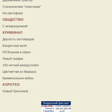
Деревянный трактор
Союзнические “покатушки”
На светофоре
ОБЩЕСТВО
С возвращением!
КРИМИНАЛ
Дерзость скотокрадов
Бандитская воля
ОПЭгэшник и обрез
Левый трафик
150-летний рекорд побит
Цветметчик из Марказа
Криминальные войны
КОРОТКО
Новый Пресняков