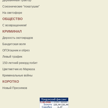
Деревянный трактор
Союзнические “покатушки”
На светофоре
ОБЩЕСТВО
С возвращением!
КРИМИНАЛ
Дерзость скотокрадов
Бандитская воля
ОПЭгэшник и обрез
Левый трафик
150-летний рекорд побит
Цветметчик из Марказа
Криминальные войны
КОРОТКО
Новый Пресняков