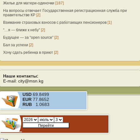
Жилье для матери-одиночки
[187]
На вопросы отвечает Государственная регистрационная служба при
правительстве КР
[2]
Взимание страховых взносов с работающих пенсионеров
[1]
“…я — ближе к небу”
[2]
Будущее — за “open source”
[2]
Бал за успехи
[2]
Хочу сдать ребенка в приют
[2]
Наши контакты:
E-mail: city@msn.kg
USD
69.8499
EUR
77.8652
RUB
1.0683