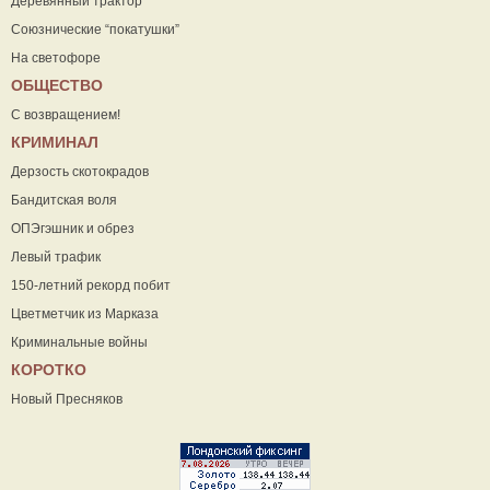
Деревянный трактор
Союзнические “покатушки”
На светофоре
ОБЩЕСТВО
С возвращением!
КРИМИНАЛ
Дерзость скотокрадов
Бандитская воля
ОПЭгэшник и обрез
Левый трафик
150-летний рекорд побит
Цветметчик из Марказа
Криминальные войны
КОРОТКО
Новый Пресняков