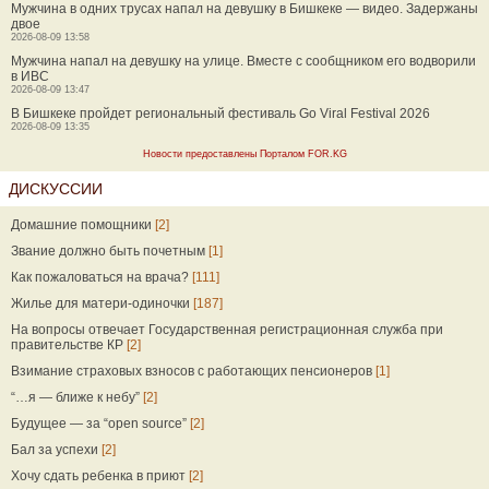
Мужчина в одних трусах напал на девушку в Бишкеке — видео. Задержаны
двое
2026-08-09 13:58
Мужчина напал на девушку на улице. Вместе с сообщником его водворили
в ИВС
2026-08-09 13:47
В Бишкеке пройдет региональный фестиваль Go Viral Festival 2026
2026-08-09 13:35
Новости предоставлены Порталом FOR.KG
ДИСКУССИИ
Домашние помощники
[2]
Звание должно быть почетным
[1]
Как пожаловаться на врача?
[111]
Жилье для матери-одиночки
[187]
На вопросы отвечает Государственная регистрационная служба при
правительстве КР
[2]
Взимание страховых взносов с работающих пенсионеров
[1]
“…я — ближе к небу”
[2]
Будущее — за “open source”
[2]
Бал за успехи
[2]
Хочу сдать ребенка в приют
[2]