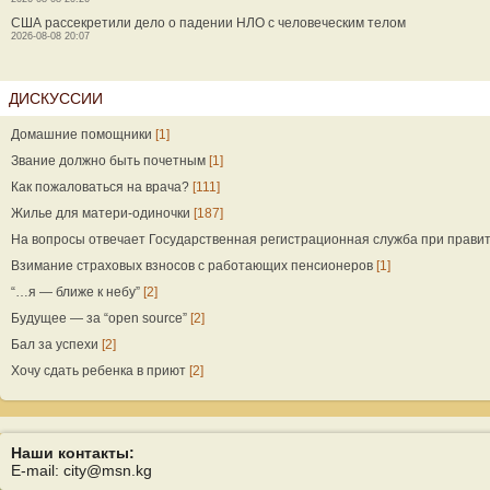
США рассекретили дело о падении НЛО с человеческим телом
2026-08-08 20:07
ДИСКУССИИ
Домашние помощники
[1]
Звание должно быть почетным
[1]
Как пожаловаться на врача?
[111]
Жилье для матери-одиночки
[187]
На вопросы отвечает Государственная регистрационная служба при прави
Взимание страховых взносов с работающих пенсионеров
[1]
“…я — ближе к небу”
[2]
Будущее — за “open source”
[2]
Бал за успехи
[2]
Хочу сдать ребенка в приют
[2]
Наши контакты:
E-mail: city@msn.kg