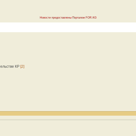
Новости предоставлены Порталом FOR.KG
тельстве КР
[2]