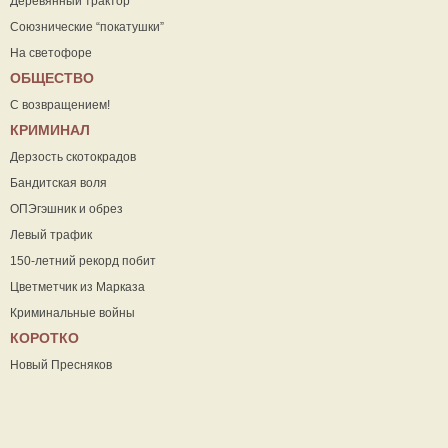
Деревянный трактор
Союзнические “покатушки”
На светофоре
ОБЩЕСТВО
С возвращением!
КРИМИНАЛ
Дерзость скотокрадов
Бандитская воля
ОПЭгэшник и обрез
Левый трафик
150-летний рекорд побит
Цветметчик из Марказа
Криминальные войны
КОРОТКО
Новый Пресняков