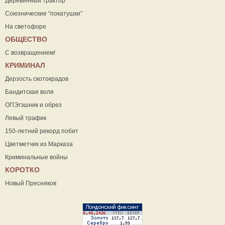
Деревянный трактор
Союзнические “покатушки”
На светофоре
ОБЩЕСТВО
С возвращением!
КРИМИНАЛ
Дерзость скотокрадов
Бандитская воля
ОПЭгэшник и обрез
Левый трафик
150-летний рекорд побит
Цветметчик из Марказа
Криминальные войны
КОРОТКО
Новый Пресняков