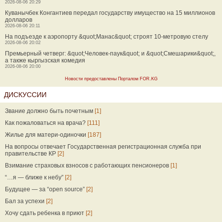
2026-08-06 20:29
Куванычбек Конгантиев передал государству имущество на 15 миллионов
долларов
2026-08-06 20:11
На подъезде к аэропорту &quot;Манас&quot; строят 10-метровую стелу
2026-08-06 20:02
Премьерный четверг: &quot;Человек-паук&quot; и &quot;Смешарики&quot;,
а также кыргызская комедия
2026-08-06 20:00
Новости предоставлены Порталом FOR.KG
ДИСКУССИИ
Звание должно быть почетным
[1]
Как пожаловаться на врача?
[111]
Жилье для матери-одиночки
[187]
На вопросы отвечает Государственная регистрационная служба при
правительстве КР
[2]
Взимание страховых взносов с работающих пенсионеров
[1]
“…я — ближе к небу”
[2]
Будущее — за “open source”
[2]
Бал за успехи
[2]
Хочу сдать ребенка в приют
[2]