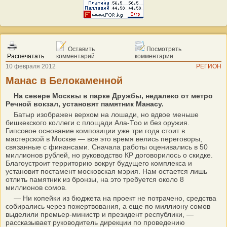
Оставить
Посмотреть
Распечатать
комментарий
комментарии
10 февраля 2012
РЕГИОН
Манас в Белокаменной
На севере Москвы в парке Дружбы, недалеко от метро
Речной вокзал, установят памятник Манасу.
Батыр изображен верхом на лошади, но вдвое меньше
бишкекского коллеги с площади Ала-Тоо и без оружия.
Гипсовое основание композиции уже три года стоит в
мастерской в Москве — все это время велись переговоры,
связанные с финансами. Сначала работы оценивались в 50
миллионов рублей, но руководство КР договорилось о скидке.
Благоустроит территорию вокруг будущего комплекса и
установит постамент московская мэрия. Нам остается лишь
отлить памятник из бронзы, на это требуется около 8
миллионов сомов.
— Ни копейки из бюджета на проект не потрачено, средства
собирались через пожертвования, а еще по миллиону сомов
выделили премьер-министр и президент республики, —
рассказывает руководитель дирекции по проведению