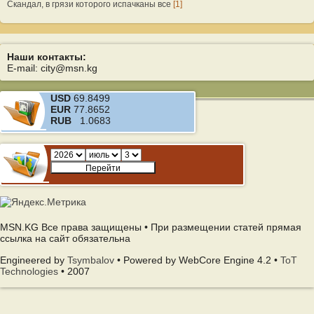
Скандал, в грязи которого испачканы все
[1]
Наши контакты:
E-mail: city@msn.kg
USD
69.8499
EUR
77.8652
RUB
1.0683
MSN.KG Все права защищены • При размещении статей прямая
ссылка на сайт обязательна
Engineered by
Tsymbalov
• Powered by WebCore Engine 4.2 •
ToT
Technologies
• 2007