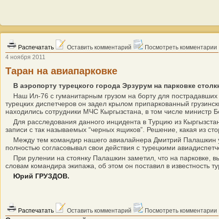
Распечатать
Оставить комментарий
Посмотреть комментарии
4 ноября 2011
Таран на авиапарковке
В аэропорту турецкого города Эрзурум на парковке стол
Наш Ил-76 с гуманитарным грузом на борту для пострадавших
турецких диспетчеров он задел крылом припаркованный грузински
находились сотрудники МЧС Кыргызстана, в том числе министр Б
Для расследования данного инцидента в Турцию из Кыргызстана
записи с так называемых “черных ящиков”. Решение, какая из ст
Между тем командир нашего авиалайнера Дмитрий Палашкин уже 
полностью согласовывал свои действия с турецкими авиадиспет
При рулении на стоянку Палашкин заметил, что на парковке, вы
словам командира экипажа, об этом он поставил в известность т
Юрий ГРУЗДОВ.
Распечатать
Оставить комментарий
Посмотреть комментарии