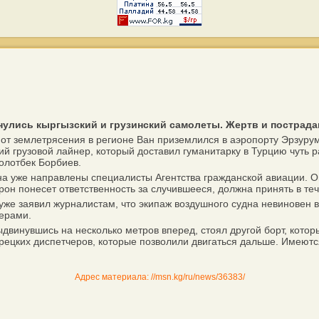
кнулись кыргызский и грузинский самолеты. Жертв и пострад
 от землетрясения в регионе Ван приземлился в аэропорту Эрзуру
й грузовой лайнер, который доставил гуманитарку в Турцию чуть 
олотбек Борбиев.
 уже направлены специалисты Агентства гражданской авиации. О
орон понесет ответственность за случившееся, должна принять в т
заявил журналистам, что экипаж воздушного судна невиновен в ин
черами.
двинувшись на несколько метров вперед, стоял другой борт, кото
урецких диспетчеров, которые позволили двигаться дальше. Имеют
Адрес материала: //msn.kg/ru/news/36383/