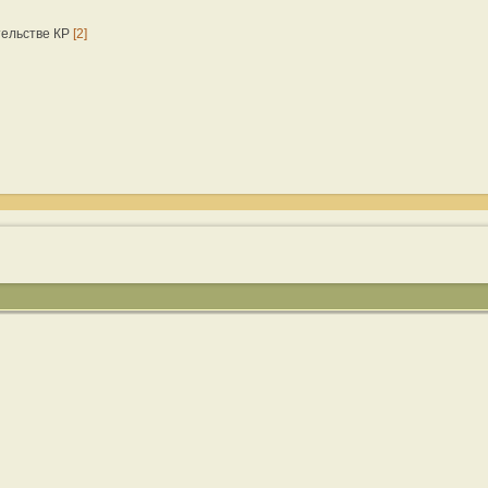
тельстве КР
[2]