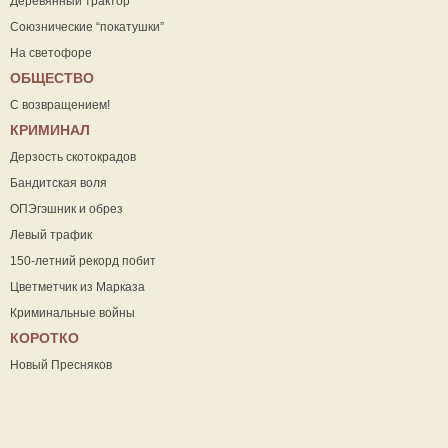
Деревянный трактор
Союзнические “покатушки”
На светофоре
ОБЩЕСТВО
С возвращением!
КРИМИНАЛ
Дерзость скотокрадов
Бандитская воля
ОПЭгэшник и обрез
Левый трафик
150-летний рекорд побит
Цветметчик из Марказа
Криминальные войны
КОРОТКО
Новый Пресняков