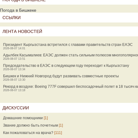
Погода в Бишкеке
ССЫЛКИ
ЛЕНТА НОВОСТЕЙ
Президент Кыргызстана встретился с главами правительств стран ЕАЭС
2026-08-07 14:01
Адылбек Касымалиев: ЕАЭС должен стать сильным полюсом многополярно
2026-08-07 13:51
Председательство в ЕАЭС в следующем году переходит к Кыргызстану
2026-08-07 13:34
Бишкек и Нижний Новгород будут развивать совместные проекты
2026-08-07 13:30
Рекорд в воздухе: Boeing 777F совершил беспосадочный полет в 18 тысяч 
2026-08-07 13:18
ДИСКУССИИ
Домашние помощники
[1]
Звание должно быть почетным
[1]
Как пожаловаться на врача?
[111]