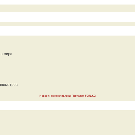
го мира
километров
Новости предоставлены Порталом FOR.KG