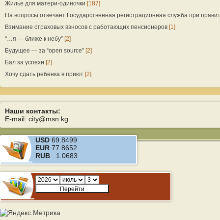
Жилье для матери-одиночки
[187]
На вопросы отвечает Государственная регистрационная служба при прави
Взимание страховых взносов с работающих пенсионеров
[1]
“…я — ближе к небу”
[2]
Будущее — за “open source”
[2]
Бал за успехи
[2]
Хочу сдать ребенка в приют
[2]
Наши контакты:
E-mail: city@msn.kg
USD
69.8499
EUR
77.8652
RUB
1.0683