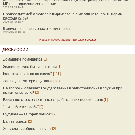
МВт — подписано соглашение
2026-08-08 19:14
Производителей алкоголя в Кыргызстане обязали установить нормы
расхода сырья
2026-08-08 18:51
9 августа: где в регионах отключат свет
2026-08-08 18:30
Новости предоставлены Порталом FOR.KG
ДИСКУССИИ
Домашние помощники
[1]
Звание должно быть почетным
[1]
Как пожаловаться на врача?
[111]
Жилье для матери-одиночки
[187]
На вопросы отвечает Государственная регистрационная служба при
правительстве КР
[2]
Взимание страховых взносов с работающих пенсионеров
[1]
“…я — ближе к небу”
[2]
Будущее — за “open source”
[2]
Бал за успехи
[2]
Хочу сдать ребенка в приют
[2]