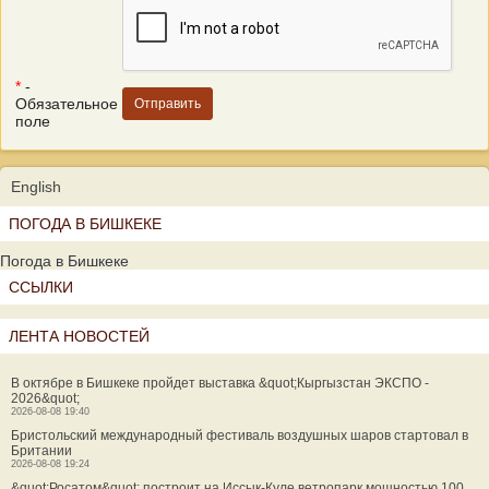
*
-
Обязательное
поле
English
ПОГОДА В БИШКЕКЕ
Погода в Бишкеке
ССЫЛКИ
ЛЕНТА НОВОСТЕЙ
В октябре в Бишкеке пройдет выставка &quot;Кыргызстан ЭКСПО -
2026&quot;
2026-08-08 19:40
Бристольский международный фестиваль воздушных шаров стартовал в
Британии
2026-08-08 19:24
&quot;Росатом&quot; построит на Иссык-Куле ветропарк мощностью 100