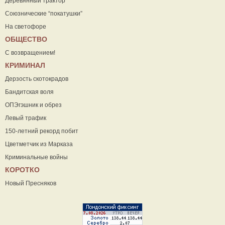
Деревянный трактор
Союзнические “покатушки”
На светофоре
ОБЩЕСТВО
С возвращением!
КРИМИНАЛ
Дерзость скотокрадов
Бандитская воля
ОПЭгэшник и обрез
Левый трафик
150-летний рекорд побит
Цветметчик из Марказа
Криминальные войны
КОРОТКО
Новый Пресняков