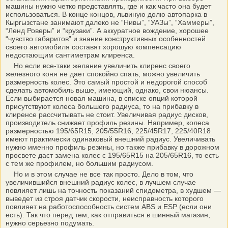
машины нужно четко представлять, где и как часто она будет
использоваться. В конце концов, львиную долю автопарка в
Кыргызстане занимают далеко не “Нивы”, “УАЗы”, “Хаммеры”,
“Ленд Роверы” и “крузаки”. А аккуратное вождение, хорошее
“чувство габаритов” и знание конструктивных особенностей
своего автомобиля составят хорошую компенсацию
недостающим сантиметрам клиренса.
Но если все-таки желание увеличить клиренс своего
железного коня не дает спокойно спать, можно увеличить
размерность колес. Это самый простой и недорогой способ
сделать автомобиль выше, имеющий, однако, свои нюансы.
Если выбирается новая машина, в списке опций которой
присутствуют колеса большего радиуса, то на прибавку в
клиренсе рассчитывать не стоит. Увеличивая радиус дисков,
производитель снижает профиль резины. Например, колеса
размерностью 195/65R15, 205/55R16, 225/45R17, 225/40R18
имеют практически одинаковый внешний радиус. Увеличивать
нужно именно профиль резины, но также прибавку в дорожном
просвете даст замена колес с 195/65R15 на 205/65R16, то есть
с тем же профилем, но большим радиусом.
Но и в этом случае не все так просто. Дело в том, что
увеличившийся внешний радиус колес, в лучшем случае
повлияет лишь на точность показаний спидометра, в худшем —
выведет из строя датчик скорости, неисправность которого
повлияет на работоспособность систем ABS и ESP (если они
есть). Так что перед тем, как отправиться в шинный магазин,
нужно серьезно подумать.