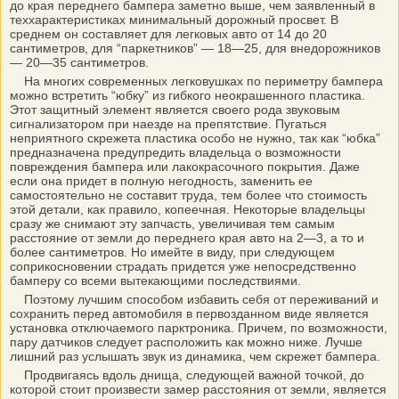
до края переднего бампера заметно выше, чем заявленный в
теххарактеристиках минимальный дорожный просвет. В
среднем он составляет для легковых авто от 14 до 20
сантиметров, для “паркетников” — 18—25, для внедорожников
— 20—35 сантиметров.
На многих современных легковушках по периметру бампера
можно встретить “юбку” из гибкого неокрашенного пластика.
Этот защитный элемент является своего рода звуковым
сигнализатором при наезде на препятствие. Пугаться
неприятного скрежета пластика особо не нужно, так как “юбка”
предназначена предупредить владельца о возможности
повреждения бампера или лакокрасочного покрытия. Даже
если она придет в полную негодность, заменить ее
самостоятельно не составит труда, тем более что стоимость
этой детали, как правило, копеечная. Некоторые владельцы
сразу же снимают эту запчасть, увеличивая тем самым
расстояние от земли до переднего края авто на 2—3, а то и
более сантиметров. Но имейте в виду, при следующем
соприкосновении страдать придется уже непосредственно
бамперу со всеми вытекающими последствиями.
Поэтому лучшим способом избавить себя от переживаний и
сохранить перед автомобиля в первозданном виде является
установка отключаемого парктроника. Причем, по возможности,
пару датчиков следует расположить как можно ниже. Лучше
лишний раз услышать звук из динамика, чем скрежет бампера.
Продвигаясь вдоль днища, следующей важной точкой, до
которой стоит произвести замер расстояния от земли, является