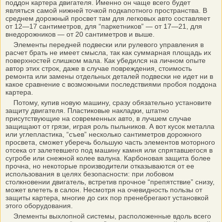
поддон картера двигателя. Именно он чаще всего будет
являться самой нижней точкой подкапотного пространства. В
среднем дорожный просвет там для легковых авто составляет
от 12—17 сантиметров, для “паркетников” — от 17—21, для
внедорожников — от 20 сантиметров и выше.
Элементы передней подвески или рулевого управления в
расчет брать не имеет смысла, так как суммарная площадь их
поверхностей слишком мала. Как убедился на личном опыте
автор этих строк, даже в случае повреждения, стоимость
ремонта или замены отдельных деталей подвески не идет ни в
какое сравнение с возможными последствиями пробоя поддона
картера.
Потому, купив новую машину, сразу обязательно установите
защиту двигателя. Пластиковые накладки, штатно
присутствующие на современных авто, в лучшем случае
защищают от грязи, играя роль пыльников. А вот кусок металла
или углепластика, “съев” несколько сантиметров дорожного
просвета, сможет уберечь большую часть элементов моторного
отсека от залетевшего под машину камня или спрятавшегося в
сугробе или снежной колее валуна. Карбоновая защита более
прочна, но некоторые производители отказываются от ее
использования в целях безопасности: при лобовом
столкновении двигатель, встретив прочное “препятствие” снизу,
может влететь в салон. Несмотря на очевидность пользы от
защиты картера, многие до сих пор пренебрегают установкой
этого оборудования.
Элементы выхлопной системы, расположенные вдоль всего