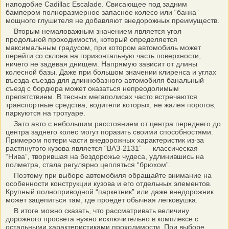
наподобие Cadillac Escalade. Свисающее под задним
бампером полноразмерное запасное колесо или “банка”
мощного глушителя не добавляют внедорожных преимуществ.
Вторым немаловажным значением является угол
продольной проходимости, который определяется
максимальным градусом, при котором автомобиль может
перейти со склона на горизонтальную часть поверхности,
ничего не задевая днищем. Напрямую зависит от длины
колесной базы. Даже при большом значении клиренса и углах
въезда-съезда для длиннобазного автомобиля банальный
съезд с бордюра может оказаться непреодолимым
препятствием. В тесных мегаполисах часто встречаются
транспортные средства, водители которых, не жалея порогов,
паркуются на тротуаре.
Зато авто с небольшим расстоянием от центра переднего до
центра заднего колес могут поразить своими способностями.
Примером потери части внедорожных характеристик из-за
растянутого кузова является “ВАЗ-2131” — классическая
“Нива”, творившая на бездорожье чудеса, удлинившись на
полметра, стала регулярно цепляться “брюхом”.
Поэтому при выборе автомобиля обращайте внимание на
особенности конструкции кузова и его отдельных элементов.
Крупный полноприводной “паркетник” или даже внедорожник
может зацепиться там, где проедет обычная легковушка.
В итоге можно сказать, что рассматривать величину
дорожного просвета нужно исключительно в комплексе с
остальными характеристиками проходимости. При выборе