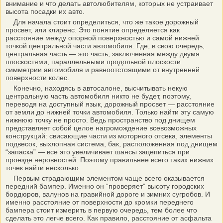
внимание и что делать автолюбителям, которых не устраивает
высота посадки их авто.
Для начала стоит определиться, что же такое дорожный
просвет, или клиренс. Это понятие определяется как
расстояние между опорной поверхностью и самой нижней
точкой центральной части автомобиля. Где, в свою очередь,
центральная часть — это часть, заключенная между двумя
плоскостями, параллельными продольной плоскости
симметрии автомобиля и равноотстоящими от внутренней
поверхности колес.
Конечно, находясь в автосалоне, высчитывать некую
центральную часть автомобиля никто не будет, поэтому,
переводя на доступный язык, дорожный просвет — расстояние
от земли до нижней точки автомобиля. Только найти эту самую
нижнюю точку не просто. Ведь пространство под днищем
представляет собой целое нагромождение всевозможных
конструкций: свисающие части из моторного отсека, элементы
подвесок, выхлопная система, бак, расположенная под днищем
“запаска” — все это увеличивает шансы зацепиться при
проезде неровностей. Поэтому правильнее всего таких нижних
точек найти несколько.
Первым страдающим элементом чаще всего оказывается
передний бампер. Именно он “проверяет” высоту городских
бордюров, валунов на гравийной дороге и зимних сугробов. И
именно расстояние от поверхности до кромки переднего
бампера стоит измерить в первую очередь, тем более что
сделать это легче всего. Как правило, расстояние от асфальта