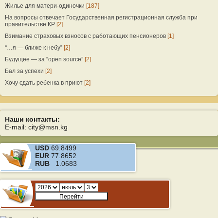
Жилье для матери-одиночки
[187]
На вопросы отвечает Государственная регистрационная служба при
правительстве КР
[2]
Взимание страховых взносов с работающих пенсионеров
[1]
“…я — ближе к небу”
[2]
Будущее — за “open source”
[2]
Бал за успехи
[2]
Хочу сдать ребенка в приют
[2]
Наши контакты:
E-mail: city@msn.kg
USD
69.8499
EUR
77.8652
RUB
1.0683