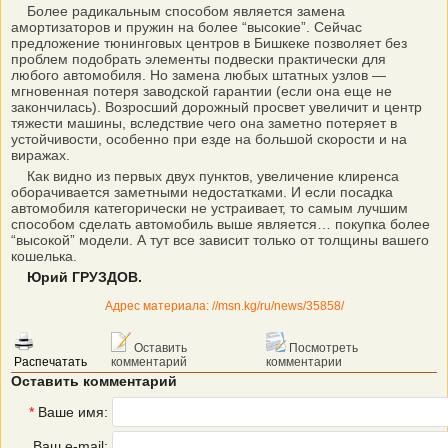
Более радикальным способом является замена
амортизаторов и пружин на более “высокие”. Сейчас
предложение тюнинговых центров в Бишкеке позволяет без
проблем подобрать элементы подвески практически для
любого автомобиля. Но замена любых штатных узлов —
мгновенная потеря заводской гарантии (если она еще не
закончилась). Возросший дорожный просвет увеличит и центр
тяжести машины, вследствие чего она заметно потеряет в
устойчивости, особенно при езде на большой скорости и на
виражах.
Как видно из первых двух пунктов, увеличение клиренса
оборачивается заметными недостатками. И если посадка
автомобиля категорически не устраивает, то самым лучшим
способом сделать автомобиль выше является… покупка более
“высокой” модели. А тут все зависит только от толщины вашего
кошелька.
Юрий ГРУЗДОВ.
Адрес материала: //msn.kg/ru/news/35858/
Оставить
Посмотреть
Распечатать
комментарий
комментарии
Оставить комментарий
*
Ваше имя:
Ваш e-mail: