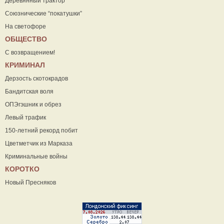
Деревянный трактор
Союзнические “покатушки”
На светофоре
ОБЩЕСТВО
С возвращением!
КРИМИНАЛ
Дерзость скотокрадов
Бандитская воля
ОПЭгэшник и обрез
Левый трафик
150-летний рекорд побит
Цветметчик из Марказа
Криминальные войны
КОРОТКО
Новый Пресняков