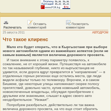
Оставить
Посмотреть
Распечатать
комментарий
комментарии
25 августа 2011
АВТОДРОМ
Что такое клиренс
Мало кто будет спорить, что в Кыргызстане при выборе
нового автомобиля одним из важнейших аспектов (если не
самым важным) является величина дорожного просвета.
И такое внимание к этому параметру появилось, к
сожалению, не от хорошей жизни. Путешествуя на автомобиле
по так называемой глубинке, никто из кыргызстанцев не
удивится, если дорога вдруг превратится в “направление” — в
отдаленных горных регионах еще остались места, где люди
видели асфальт только по телевизору. Впрочем, и в самом
Бишкеке, где некоторые улицы напоминают скорее полосу
препятствий, довольно часто, купив новенький автомобиль,
новоиспеченные владельцы, обсуждая приобретение с
друзьями или знакомыми, слышат в адрес своего авто
неодобрительное: “Низкая!”.
Попробуем разобраться, действительно ли так важна
величина дорожного просвета, на что еще стоит обратить