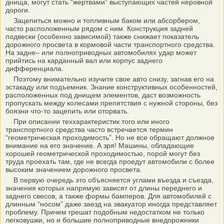
днища, могут стать “жертвами” выступающих частей неровной
дороги.
Зацепиться можно и топливным баком или абсорбером,
часто расположенным рядом с ним. Конструкция задней
подвески (особенно зависимой) также снижает показатель
дорожного просвета в кормовой части транспортного средства.
На задне– или полноприводных автомобилях удар может
прийтись на карданный вал или корпус заднего
дифференциала.
Поэтому внимательно изучите свое авто снизу, загнав его на
эстакаду или подъемник. Знание конструктивных особенностей,
расположенных под днищем элементов, даст возможность
пропускать между колесами препятствия с нужной стороны, без
боязни что-то зацепить или оторвать.
При описании теххарактеристик того или иного
транспортного средства часто встречается термин
“геометрическая проходимость”. Но не все обращают должное
внимание на его значение. А зря! Машины, обладающие
хорошей геометрической проходимостью, порой могут без
труда проехать там, где не всегда проедут автомобили с более
высоким значением дорожного просвета.
В первую очередь это объясняется углами въезда и съезда,
значения которых напрямую зависят от длины переднего и
заднего свесов, а также формы бамперов. Для автомобилей с
длинным “носом” даже заезд на эвакуатор иногда представляет
проблему. Причем грешат подобным недостатком не только
легковушки, но и большие полноприводные внедорожники