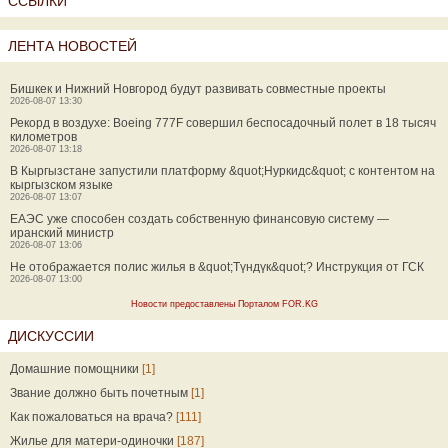
ССЫЛКИ
ЛЕНТА НОВОСТЕЙ
Бишкек и Нижний Новгород будут развивать совместные проекты
2026-08-07 13:30
Рекорд в воздухе: Boeing 777F совершил беспосадочный полет в 18 тысяч
километров
2026-08-07 13:18
В Кыргызстане запустили платформу &quot;Нуркидс&quot; с контентом на
кыргызском языке
2026-08-07 13:07
ЕАЭС уже способен создать собственную финансовую систему —
иранский министр
2026-08-07 13:06
Не отображается полис жилья в &quot;Түндүк&quot;? Инструкция от ГСК
2026-08-07 13:00
Новости предоставлены Порталом FOR.KG
ДИСКУССИИ
Домашние помощники
[1]
Звание должно быть почетным
[1]
Как пожаловаться на врача?
[111]
Жилье для матери-одиночки
[187]