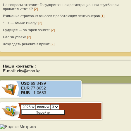
На вопросы отвечает Государственная регистрационная служба при
правительстве КР
[2]
Взимание страховых взносов с работающих пенсионеров
[1]
“…я — ближе к небу”
[2]
Будущее — за “open source”
[2]
Бал за успехи
[2]
Хочу сдать ребенка в приют
[2]
Наши контакты:
E-mail: city@msn.kg
USD
69.8499
EUR
77.8652
RUB
1.0683