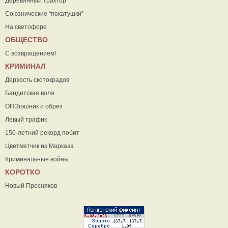
Деревянный трактор
Союзнические “покатушки”
На светофоре
ОБЩЕСТВО
С возвращением!
КРИМИНАЛ
Дерзость скотокрадов
Бандитская воля
ОПЭгэшник и обрез
Левый трафик
150-летний рекорд побит
Цветметчик из Марказа
Криминальные войны
КОРОТКО
Новый Пресняков