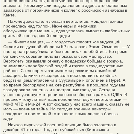
торжественная часть, под звуки военного оркестра внесли
знамена. Потом звучали поздравления в адрес отечественных
авиаторов от пограничников и коллег с российской авиабазы в
Канте.
Наконец засвистели лопасти вертолетов, мощная техника
пронеслась над толпой. Инженеры и механики,
обслуживающие машины, едва успевали выгонять любопытных
зрителей с посадочной площадки.
— Живет авиация, — с гордостью говорит командующий
Силами воздушной обороны КР полковник Эркин Осмонов. — У
нас горная республика, и без нее никак не обойтись. Во время
баткенских событий пилоты показали свое мастерство.
Вертолеты оказывали огневую поддержку бойцам с воздуха,
занимались переброской людей и грузов в труднодоступные
районы. С тех пор мы занимаемся развитием армейской
авиации. Летчики ликвидировали последствия стихийных
бедствий (землетрясений в Суусамыре и оползней в Нуре). А
во время беспорядков на юге республики в прошлом году мы
эвакуировали раненых и иностранных граждан. Сегодня
успешно участвуем в тренировочных сборах в рамках ОДКБ. В
прошлом году летный парк пополнился двумя вертолетами —
Ми-8 МТВ и Ми-24. А вот сколько у нас всего машин, сказать не
могу — военная тайна. Но сегодня военные авиаторы
находятся в постоянной готовности к выполнению боевых
задач.
Начало кыргызской военной авиации было заложено в
декабре 41-го года. Тогда в глубокий тыл (Киргизию и