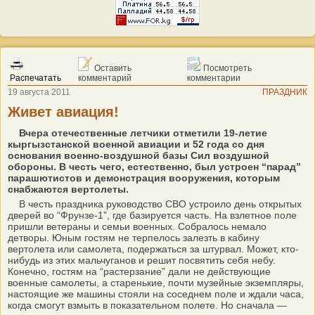
Оставить
Посмотреть
Распечатать
комментарий
комментарии
19 августа 2011
ПРАЗДНИК
Живет авиация!
Вчера отечественные летчики отметили 19-летие
кыргызстанской военной авиации и 52 года со дня
основания военно-воздушной базы Сил воздушной
обороны. В честь чего, естественно, был устроен “парад”
парашютистов и демонстрация вооружения, которым
снабжаются вертолеты.
В честь праздника руководство СВО устроило день открытых
дверей во “Фрунзе-1”, где базируется часть. На взлетное поле
пришли ветераны и семьи военных. Собралось немало
детворы. Юным гостям не терпелось залезть в кабину
вертолета или самолета, подержаться за штурвал. Может, кто-
нибудь из этих мальчуганов и решит посвятить себя небу.
Конечно, гостям на “растерзание” дали не действующие
военные самолеты, а старенькие, почти музейные экземпляры,
настоящие же машины стояли на соседнем поле и ждали часа,
когда смогут взмыть в показательном полете. Но сначала —