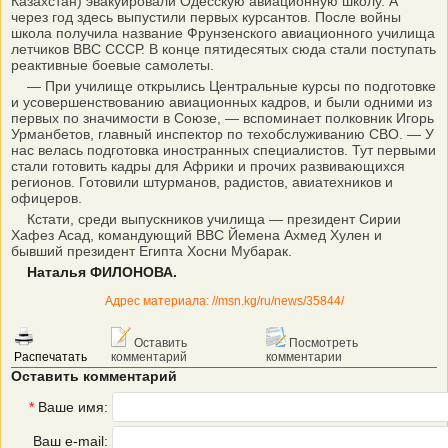
Казахстан) эвакуировали Одесскую авиационную школу. А
через год здесь выпустили первых курсантов. После войны
школа получила название Фрунзенского авиационного училища
летчиков ВВС СССР. В конце пятидесятых сюда стали поступать
реактивные боевые самолеты.
— При училище открылись Центральные курсы по подготовке
и усовершенствованию авиационных кадров, и были одними из
первых по значимости в Союзе, — вспоминает полковник Игорь
Урманбетов, главный инспектор по техобслуживанию СВО. — У
нас велась подготовка иностранных специалистов. Тут первыми
стали готовить кадры для Африки и прочих развивающихся
регионов. Готовили штурманов, радистов, авиатехников и
офицеров.
Кстати, среди выпускников училища — президент Сирии
Хафез Асад, командующий ВВС Йемена Ахмед Хулен и
бывший президент Египта Хосни Мубарак.
Наталья ФИЛОНОВА.
Адрес материала: //msn.kg/ru/news/35844/
Оставить
Посмотреть
Распечатать
комментарий
комментарии
Оставить комментарий
*
Ваше имя:
Ваш e-mail: