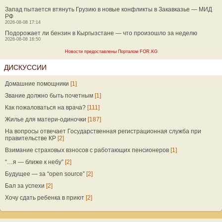
Запад пытается втянуть Грузию в новые конфликты в Закавказье — МИД
РФ
2026-08-08 17:14
Подорожает ли бензин в Кыргызстане — что произошло за неделю
2026-08-08 16:50
Новости предоставлены Порталом FOR.KG
ДИСКУССИИ
Домашние помощники
[1]
Звание должно быть почетным
[1]
Как пожаловаться на врача?
[111]
Жилье для матери-одиночки
[187]
На вопросы отвечает Государственная регистрационная служба при
правительстве КР
[2]
Взимание страховых взносов с работающих пенсионеров
[1]
“…я — ближе к небу”
[2]
Будущее — за “open source”
[2]
Бал за успехи
[2]
Хочу сдать ребенка в приют
[2]