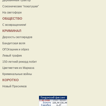
Деревянный трактор
Союзнические “покатушки”
На светофоре
ОБЩЕСТВО
С возвращением!
КРИМИНАЛ
Дерзость скотокрадов
Бандитская воля
ОПЭгэшник и обрез
Левый трафик
150-летний рекорд побит
Цветметчик из Марказа
Криминальные войны
КОРОТКО
Новый Пресняков