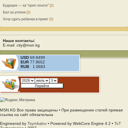
Будущее — за “open source”
[2]
Бал за успехи
[2]
Хочу сдать ребенка в приют
[2]
Наши контакты:
E-mail: city@msn.kg
USD
69.8499
EUR
77.8652
RUB
1.0683
MSN.KG Все права защищены • При размещении статей прямая
ссылка на сайт обязательна
Engineered by
Tsymbalov
• Powered by WebCore Engine 4.2 •
ToT