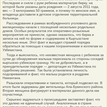
Последние и сняли с руки ребенка матерчатую бирку, на
которой были указаны дата рождения — 2 августа 2011 года,
вес — 3 килограмма 50 граммов, и почему-то женское имя, а
младенца доставили в детское отделение территориальной
больницы.
Расследование в рамках возбужденного уголовного дела
милиционеры начали с посещений нескольких родильных
домов. Особых результатов эти оперативно-розыскные
мероприятия не принесли, однако оказалось, что бирка и
записи на ней по форме и содержанию в Кыргызстане
несколько иные. Этот факт и вынудил стражей порядка
обратиться за помощью к нашим пограничникам и коллегам из
Узбекистана.
Тогда и выяснилось, что неизвестная женщина с ребенком за
сутки до обнаружения малыша пересекала со стороны соседей
кыргызско-узбекскую границу. Но не добровольно, а в
принудительном порядке — депортация из Узбекистана по
судебному решению. Так была установлена личность
подозреваемой и факт, что малыш родился в роддоме
Намангана.
Разыскали оперативники и таксиста, который подвозил ее. В
итоге были задержаны две жительницы Ала-Букинского района.
Вторая женщина фигурирует в материалах данного дела как
соучастница.
Серьезно задуматься о происшедшем заставляет факт, что
это далеко не единичный случай. Аналогичные в стране