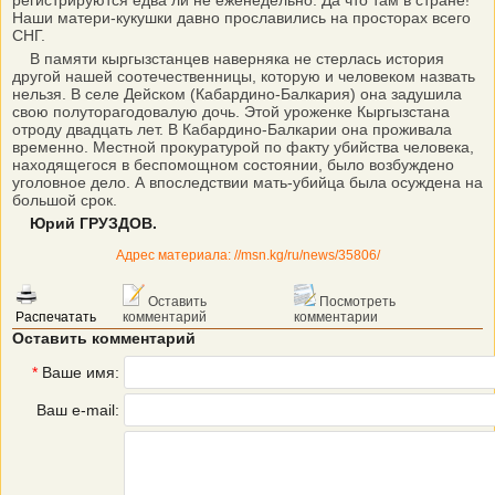
регистрируются едва ли не еженедельно. Да что там в стране!
Наши матери-кукушки давно прославились на просторах всего
СНГ.
В памяти кыргызстанцев наверняка не стерлась история
другой нашей соотечественницы, которую и человеком назвать
нельзя. В селе Дейском (Кабардино-Балкария) она задушила
свою полуторагодовалую дочь. Этой уроженке Кыргызстана
отроду двадцать лет. В Кабардино-Балкарии она проживала
временно. Местной прокуратурой по факту убийства человека,
находящегося в беспомощном состоянии, было возбуждено
уголовное дело. А впоследствии мать-убийца была осуждена на
большой срок.
Юрий ГРУЗДОВ.
Адрес материала: //msn.kg/ru/news/35806/
Оставить
Посмотреть
Распечатать
комментарий
комментарии
Оставить комментарий
*
Ваше имя:
Ваш e-mail: