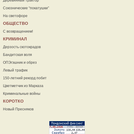
Деревянный трактор
Союзнические “покатушки”
На светофоре
ОБЩЕСТВО
С возвращением!
КРИМИНАЛ
Дерзость скотокрадов
Бандитская воля
ОПЭгэшник и обрез
Левый трафик
150-летний рекорд побит
Цветметчик из Марказа
Криминальные войны
КОРОТКО
Новый Пресняков