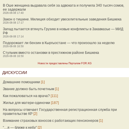
В Оше женщина выдавала себя за адвоката и получила 340 тысяч сомов,
ее задержали
2026-08-08 17:40
Закон о тишине. Милиция обходит увеселительные заведения Бишкека
2026-08-08 17:17
Запад пытается втянуть Грузию в новые конфликты в Закавказье — МИД
РФ
2026-08-08 17:14
Подорожает ли бензин в Кыргызстане — что произошло за неделю
2026-08-08 16:50
Стульчик вместо остановки в престижном районе Бишкека
2026-08-08 16:50
Новости предоставлены Порталом FOR.KG
ДИСКУССИИ
Домашние помощники
[1]
Звание должно быть почетным
[1]
Как пожаловаться на врача?
[111]
Жилье для матери-одиночки
[187]
На вопросы отвечает Государственная регистрационная служба при
правительстве КР
[2]
Взимание страховых взносов с работающих пенсионеров
[1]
“…я — ближе к небу”
[2]