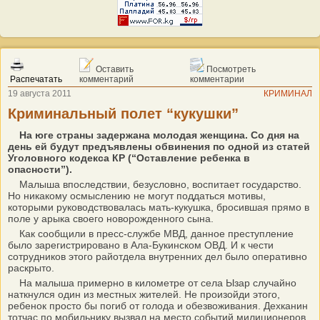
Оставить
Посмотреть
Распечатать
комментарий
комментарии
19 августа 2011
КРИМИНАЛ
Криминальный полет “кукушки”
На юге страны задержана молодая женщина. Со дня на
день ей будут предъявлены обвинения по одной из статей
Уголовного кодекса КР (“Оставление ребенка в
опасности”).
Малыша впоследствии, безусловно, воспитает государство.
Но никакому осмыслению не могут поддаться мотивы,
которыми руководствовалась мать-кукушка, бросившая прямо в
поле у арыка своего новорожденного сына.
Как сообщили в пресс-службе МВД, данное преступление
было зарегистрировано в Ала-Букинском ОВД. И к чести
сотрудников этого рай­отдела внутренних дел было оперативно
раскрыто.
На малыша примерно в километре от села Ызар случайно
наткнулся один из местных жителей. Не произойди этого,
ребенок просто бы погиб от голода и обезвоживания. Дехканин
тотчас по мобильнику вызвал на место событий милиционеров.