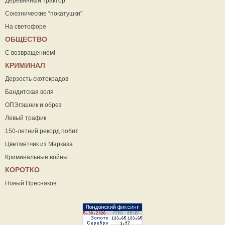
Деревянный трактор
Союзнические “покатушки”
На светофоре
ОБЩЕСТВО
С возвращением!
КРИМИНАЛ
Дерзость скотокрадов
Бандитская воля
ОПЭгэшник и обрез
Левый трафик
150-летний рекорд побит
Цветметчик из Марказа
Криминальные войны
КОРОТКО
Новый Пресняков