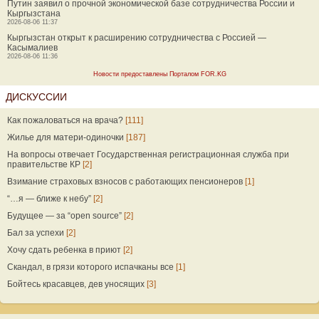
Путин заявил о прочной экономической базе сотрудничества России и
Кыргызстана
2026-08-06 11:37
Кыргызстан открыт к расширению сотрудничества с Россией —
Касымалиев
2026-08-06 11:36
Новости предоставлены Порталом FOR.KG
ДИСКУССИИ
Как пожаловаться на врача?
[111]
Жилье для матери-одиночки
[187]
На вопросы отвечает Государственная регистрационная служба при
правительстве КР
[2]
Взимание страховых взносов с работающих пенсионеров
[1]
“…я — ближе к небу”
[2]
Будущее — за “open source”
[2]
Бал за успехи
[2]
Хочу сдать ребенка в приют
[2]
Скандал, в грязи которого испачканы все
[1]
Бойтесь красавцев, дев уносящих
[3]