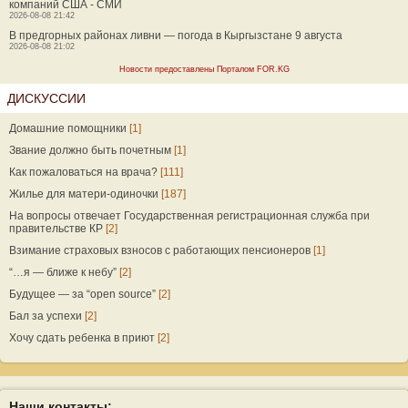
компаний США - СМИ
2026-08-08 21:42
В предгорных районах ливни — погода в Кыргызстане 9 августа
2026-08-08 21:02
Новости предоставлены Порталом FOR.KG
ДИСКУССИИ
Домашние помощники
[1]
Звание должно быть почетным
[1]
Как пожаловаться на врача?
[111]
Жилье для матери-одиночки
[187]
На вопросы отвечает Государственная регистрационная служба при
правительстве КР
[2]
Взимание страховых взносов с работающих пенсионеров
[1]
“…я — ближе к небу”
[2]
Будущее — за “open source”
[2]
Бал за успехи
[2]
Хочу сдать ребенка в приют
[2]
Наши контакты: