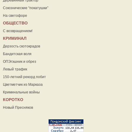
Деревянный трактор
Союзнические “покатушки”
На светофоре
ОБЩЕСТВО
С возвращением!
КРИМИНАЛ
Дерзость скотокрадов
Бандитская воля
ОПЭгэшник и обрез
Левый трафик
150-летний рекорд побит
Цветметчик из Марказа
Криминальные войны
КОРОТКО
Новый Пресняков