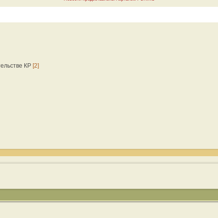
тельстве КР
[2]