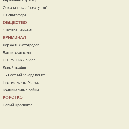
Деревянный трактор
Союзнические “покатушки”
На светофоре
ОБЩЕСТВО
С возвращением!
КРИМИНАЛ
Дерзость скотокрадов
Бандитская воля
ОПЭгэшник и обрез
Левый трафик
150-летний рекорд побит
Цветметчик из Марказа
Криминальные войны
КОРОТКО
Новый Пресняков