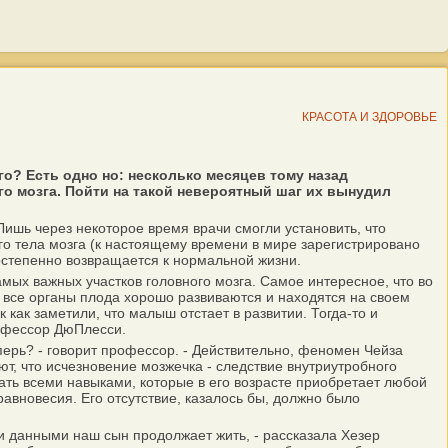
КРАСОТА И ЗДОРОВЬЕ
го? Есть одно но: несколько месяцев тому назад
 мозга. Пойти на такой невероятный шаг их вынудил
ишь через некоторое время врачи смогли установить, что
го тела мозга (к настоящему времени в мире зарегистрировано
остепенно возвращается к нормальной жизни.
ых важных участков головного мозга. Самое интересное, что во
о все органы плода хорошо развиваются и находятся на своем
 как заметили, что малыш отстает в развитии. Тогда-то и
рофессор ДюПлесси.
перь? - говорит профессор. - Действительно, феномен Чейза
ют, что исчезновение мозжечка - следствие внутриутробного
вать всеми навыками, которые в его возрасте приобретает любой
авновесия. Его отсутствие, казалось бы, должно было
и данными наш сын продолжает жить, - рассказала Хезер