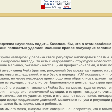
рдеччиа научилась ходить. Казалось бы, что в этом особенно
они полностью удалили малышке правое полушарие головного
зрили неладное: у ребенка стали регулярно наблюдаться спазмы. Л
 синдромом Айкарди, то есть с недоразвитой структурой мозолисто
авшие малышку, оказались настоящими профессионалами, и Кэти п
мериканец Чейз Бриттон, рожденный без мозжечка - одного из сам
вуковых исследований, и все было в порядке. УЗИ показывали, чт
вали, но через некоторое время родители обратились к врачам, так
дин из ведущих специалистов Национального центра педиатрии п
робного развития мозжечок Чейза был на месте, куда он исчез те
лия - следствие генетической мутации, в то время как другие счита
мозжечка все же удается, пусть и отставая от сверстников, овладе
ции вроде координации движений, мышечного тонуса и регуляции р
, пытается быть нормальным ребенком.
ммы его мозга, сказали нам: совершенно невероятно, что с таким