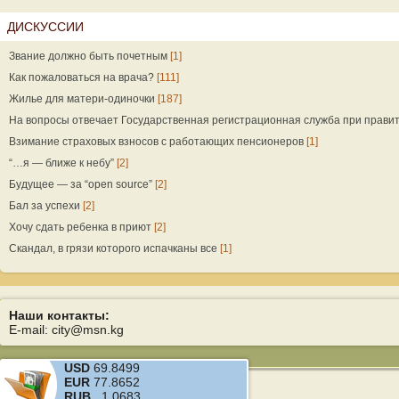
ДИСКУССИИ
Звание должно быть почетным
[1]
Как пожаловаться на врача?
[111]
Жилье для матери-одиночки
[187]
На вопросы отвечает Государственная регистрационная служба при прави
Взимание страховых взносов с работающих пенсионеров
[1]
“…я — ближе к небу”
[2]
Будущее — за “open source”
[2]
Бал за успехи
[2]
Хочу сдать ребенка в приют
[2]
Скандал, в грязи которого испачканы все
[1]
Наши контакты:
E-mail: city@msn.kg
USD
69.8499
EUR
77.8652
RUB
1.0683