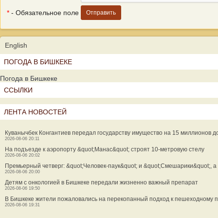
*
- Обязательное поле
English
ПОГОДА В БИШКЕКЕ
Погода в Бишкеке
ССЫЛКИ
ЛЕНТА НОВОСТЕЙ
Куванычбек Конгантиев передал государству имущество на 15 миллионов д
2026-08-06 20:11
На подъезде к аэропорту &quot;Манас&quot; строят 10-метровую стелу
2026-08-06 20:02
Премьерный четверг: &quot;Человек-паук&quot; и &quot;Смешарики&quot;, а
2026-08-06 20:00
Детям с онкологией в Бишкеке передали жизненно важный препарат
2026-08-06 19:50
В Бишкеке жители пожаловались на перекопанный подход к пешеходному 
2026-08-06 19:31