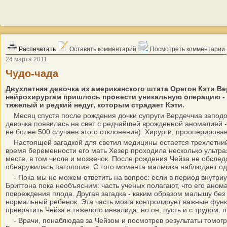
Распечатать
Оставить комментарий
Посмотреть комментарии
24 марта 2011
Чудо-чада
Двухлетняя девочка из американского штата Орегон Кэти Ве
нейрохирургам пришлось провести уникальную операцию - 
тяжелый и редкий недуг, которым страдает Кэти.
Месяц спустя после рождения дочки супруги Вердеччиа заподо
девочка появилась на свет с редчайшей врожденной аномалией -
не более 500 случаев этого отклонения). Хирурги, проопериров
Настоящей загадкой для светил медицины остается трехлетний а
время беременности его мать Хезер проходила несколько ультраз
месте, в том числе и мозжечок. После рождения Чейза не обследо
обнаружилась патология. С того момента мальчика наблюдает о
- Пока мы не можем ответить на вопрос: если в период внутриут
Бриттона пока необъясним: часть ученых полагают, что его анома
повреждения плода. Другая загадка - каким образом малышу без 
нормальный ребенок. Эта часть мозга контролирует важные функ
превратить Чейза в тяжелого инвалида, но он, пусть и с трудом
- Врачи, понаблюдав за Чейзом и посмотрев результаты томогра