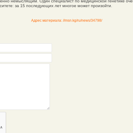
шенно немыслящим. Один специалист по медицинской генетике очень
рситете: за 15 последующих лет многое может произойти.
Адрес материала: //msn.kg/ru/news/34798/