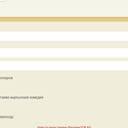
олларов
 также кыргызская комедия
переходу
Новости предоставлены Порталом FOR.KG