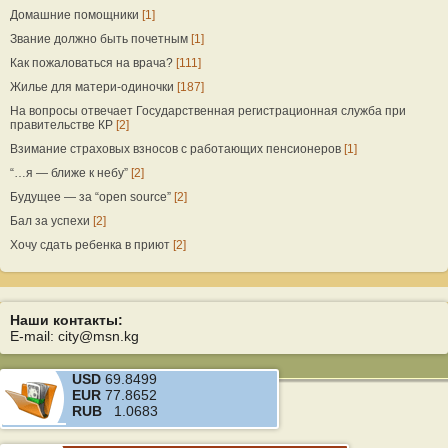
Домашние помощники
[1]
Звание должно быть почетным
[1]
Как пожаловаться на врача?
[111]
Жилье для матери-одиночки
[187]
На вопросы отвечает Государственная регистрационная служба при
правительстве КР
[2]
Взимание страховых взносов с работающих пенсионеров
[1]
“…я — ближе к небу”
[2]
Будущее — за “open source”
[2]
Бал за успехи
[2]
Хочу сдать ребенка в приют
[2]
Наши контакты:
E-mail: city@msn.kg
USD
69.8499
EUR
77.8652
RUB
1.0683