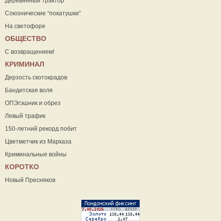
Деревянный трактор
Союзнические “покатушки”
На светофоре
ОБЩЕСТВО
С возвращением!
КРИМИНАЛ
Дерзость скотокрадов
Бандитская воля
ОПЭгэшник и обрез
Левый трафик
150-летний рекорд побит
Цветметчик из Марказа
Криминальные войны
КОРОТКО
Новый Пресняков