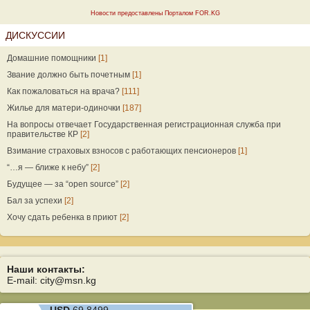
Новости предоставлены Порталом FOR.KG
ДИСКУССИИ
Домашние помощники
[1]
Звание должно быть почетным
[1]
Как пожаловаться на врача?
[111]
Жилье для матери-одиночки
[187]
На вопросы отвечает Государственная регистрационная служба при
правительстве КР
[2]
Взимание страховых взносов с работающих пенсионеров
[1]
“…я — ближе к небу”
[2]
Будущее — за “open source”
[2]
Бал за успехи
[2]
Хочу сдать ребенка в приют
[2]
Наши контакты:
E-mail: city@msn.kg