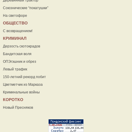
Деревянный трактор
Союзнические “покатушки”
На светофоре
ОБЩЕСТВО
С возвращением!
КРИМИНАЛ
Дерзость скотокрадов
Бандитская воля
ОПЭгэшник и обрез
Левый трафик
150-летний рекорд побит
Цветметчик из Марказа
Криминальные войны
КОРОТКО
Новый Пресняков