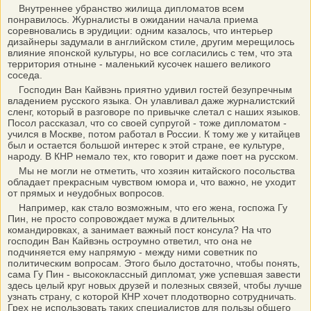
Внутреннее убранство жилища дипломатов всем
понравилось. Журналисты в ожидании начала приема
соревновались в эрудиции: одним казалось, что интерьер
дизайнеры задумали в английском стиле, другим мерещилось
влияние японской культуры, но все согласились с тем, что эта
территория отныне - маленький кусочек нашего великого
соседа.
Господин Ван Кайвэнь приятно удивил гостей безупречным
владением русского языка. Он улавливал даже журналистский
сленг, который в разговоре по привычке слетал с наших языков.
Посол рассказал, что со своей супругой - тоже дипломатом -
учился в Москве, потом работал в России. К тому же у китайцев
был и остается большой интерес к этой стране, ее культуре,
народу. В КНР немало тех, кто говорит и даже поет на русском.
Мы не могли не отметить, что хозяин китайского посольства
обладает прекрасным чувством юмора и, что важно, не уходит
от прямых и неудобных вопросов.
Например, как стало возможным, что его жена, госпожа Гу
Пин, не просто сопровождает мужа в длительных
командировках, а занимает важный пост консула? На что
господин Ван Кайвэнь остроумно ответил, что она не
подчиняется ему напрямую - между ними советник по
политическим вопросам. Этого было достаточно, чтобы понять,
сама Гу Пин - высококлассный дипломат, уже успевшая завести
здесь целый круг новых друзей и полезных связей, чтобы лучше
узнать страну, с которой КНР хочет плодотворно сотрудничать.
Грех не использовать таких специалистов для пользы общего