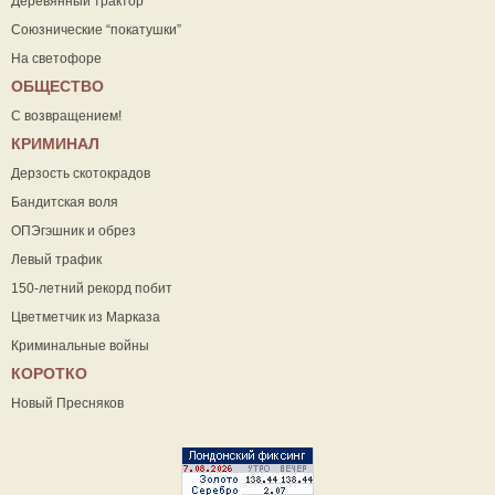
Деревянный трактор
Союзнические “покатушки”
На светофоре
ОБЩЕСТВО
С возвращением!
КРИМИНАЛ
Дерзость скотокрадов
Бандитская воля
ОПЭгэшник и обрез
Левый трафик
150-летний рекорд побит
Цветметчик из Марказа
Криминальные войны
КОРОТКО
Новый Пресняков