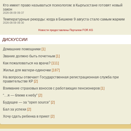
Кто имеет право называться психологом: в Кыргызстане готовят новый
закон
2026-08-09 09:37
Температурные рекорды: когда в Бишкеке 9 августа стало самым жарким
2026-08-09 09:30
Новости предоставлены Порталом FOR.KG
ДИСКУССИИ
Домашние помощники
[1]
Звание должно быть почетным
[1]
Как пожаловаться на врача?
[111]
Жилье для матери-одиночки
[187]
На вопросы отвечает Государственная регистрационная служба при
правительстве КР
[2]
Взимание страховых взносов с работающих пенсионеров
[1]
“…я — ближе к небу”
[2]
Будущее — за “open source”
[2]
Бал за успехи
[2]
Хочу сдать ребенка в приют
[2]