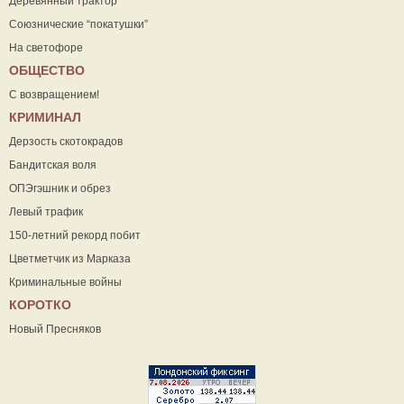
Деревянный трактор
Союзнические “покатушки”
На светофоре
ОБЩЕСТВО
С возвращением!
КРИМИНАЛ
Дерзость скотокрадов
Бандитская воля
ОПЭгэшник и обрез
Левый трафик
150-летний рекорд побит
Цветметчик из Марказа
Криминальные войны
КОРОТКО
Новый Пресняков