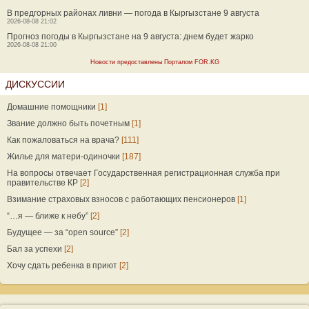
В предгорных районах ливни — погода в Кыргызстане 9 августа
2026-08-08 21:02
Прогноз погоды в Кыргызстане на 9 августа: днем будет жарко
2026-08-08 21:00
Новости предоставлены Порталом FOR.KG
ДИСКУССИИ
Домашние помощники
[1]
Звание должно быть почетным
[1]
Как пожаловаться на врача?
[111]
Жилье для матери-одиночки
[187]
На вопросы отвечает Государственная регистрационная служба при
правительстве КР
[2]
Взимание страховых взносов с работающих пенсионеров
[1]
“…я — ближе к небу”
[2]
Будущее — за “open source”
[2]
Бал за успехи
[2]
Хочу сдать ребенка в приют
[2]