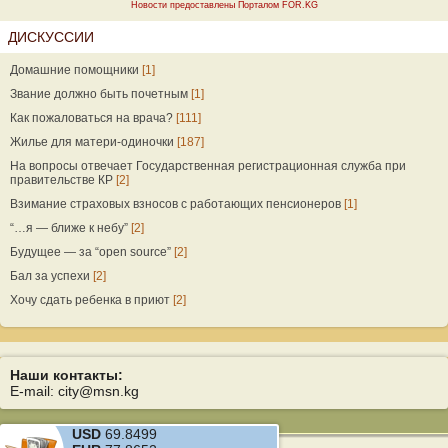
Новости предоставлены Порталом FOR.KG
ДИСКУССИИ
Домашние помощники
[1]
Звание должно быть почетным
[1]
Как пожаловаться на врача?
[111]
Жилье для матери-одиночки
[187]
На вопросы отвечает Государственная регистрационная служба при
правительстве КР
[2]
Взимание страховых взносов с работающих пенсионеров
[1]
“…я — ближе к небу”
[2]
Будущее — за “open source”
[2]
Бал за успехи
[2]
Хочу сдать ребенка в приют
[2]
Наши контакты:
E-mail: city@msn.kg
USD
69.8499