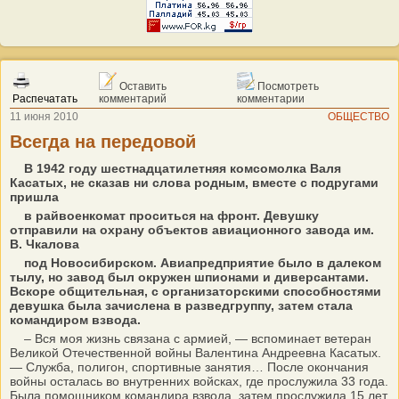
Оставить
Посмотреть
Распечатать
комментарий
комментарии
11 июня 2010
ОБЩЕСТВО
Всегда на передовой
В 1942 году шестнадцатилетняя комсомолка Валя
Касатых, не сказав ни слова родным, вместе с подругами
пришла
в райвоенкомат проситься на фронт. Девушку
отправили на охрану объектов авиационного завода им.
В. Чкалова
под Новосибирском. Авиапредприятие было в далеком
тылу, но завод был окружен шпионами и диверсантами.
Вскоре общительная, с организаторскими способностями
девушка была зачислена в разведгруппу, затем стала
командиром взвода.
– Вся моя жизнь связана с армией, — вспоминает ветеран
Великой Отечественной войны Валентина Андреевна Касатых.
— Служба, полигон, спортивные занятия… После окончания
войны осталась во внутренних войсках, где прослужила 33 года.
Была помощником командира взвода, затем прослужила 15 лет