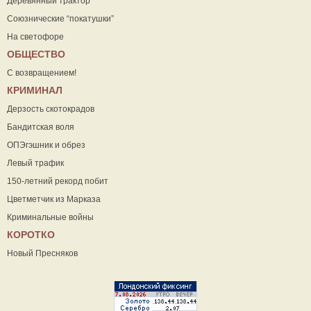
Деревянный трактор
Союзнические “покатушки”
На светофоре
ОБЩЕСТВО
С возвращением!
КРИМИНАЛ
Дерзость скотокрадов
Бандитская воля
ОПЭгэшник и обрез
Левый трафик
150-летний рекорд побит
Цветметчик из Марказа
Криминальные войны
КОРОТКО
Новый Пресняков