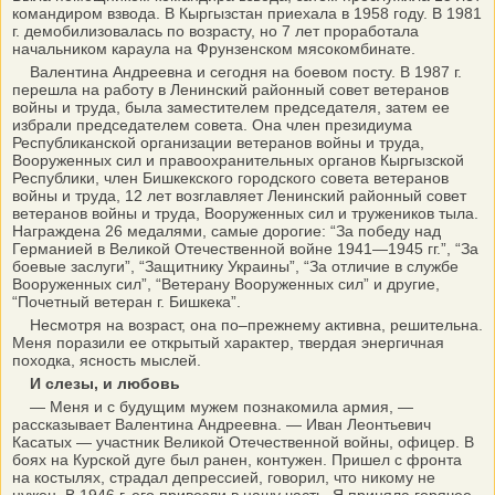
командиром взвода. В Кыргызстан приехала в 1958 году. В 1981
г. демобилизовалась по возрасту, но 7 лет проработала
начальником караула на Фрунзенском мясокомбинате.
Валентина Андреевна и сегодня на боевом посту. В 1987 г.
перешла на работу в Ленинский районный совет ветеранов
войны и труда, была заместителем председателя, затем ее
избрали председателем совета. Она член президиума
Республиканской организации ветеранов войны и труда,
Вооруженных сил и правоохранительных органов Кыргызской
Республики, член Бишкекского городского совета ветеранов
войны и труда, 12 лет возглавляет Ленинский районный совет
ветеранов войны и труда, Вооруженных сил и тружеников тыла.
Награждена 26 медалями, самые дорогие: “За победу над
Германией в Великой Отечественной войне 1941—1945 гг.”, “За
боевые заслуги”, “Защитнику Украины”, “За отличие в службе
Вооруженных сил”, “Ветерану Вооруженных сил” и другие,
“Почетный ветеран г. Бишкека”.
Несмотря на возраст, она по–прежнему активна, решительна.
Меня поразили ее открытый характер, твердая энергичная
походка, ясность мыслей.
И слезы, и любовь
— Меня и с будущим мужем познакомила армия, —
рассказывает Валентина Андреевна. — Иван Леонтьевич
Касатых — участник Великой Отечественной войны, офицер. В
боях на Курской дуге был ранен, контужен. Пришел с фронта
на костылях, страдал депрессией, говорил, что никому не