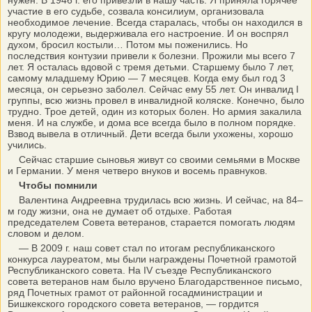
нужен. В 1946 г. его привезли в нашу часть. Я приняла горячее
участие в его судьбе, созвала консилиум, организовала
необходимое лечение. Всегда старалась, чтобы он находился в
кругу молодежи, выдерживала его настроение. И он воспрял
духом, бросил костыли… Потом мы поженились. Но
последствия контузии привели к болезни. Прожили мы всего 7
лет. Я осталась вдовой с тремя детьми. Старшему было 7 лет,
самому младшему Юрию — 7 месяцев. Когда ему был год 3
месяца, он серьезно заболел. Сейчас ему 55 лет. Он инвалид I
группы, всю жизнь провел в инвалидной коляске. Конечно, было
трудно. Трое детей, один из которых болен. Но армия закалила
меня. И на службе, и дома все всегда было в полном порядке.
Взвод вывела в отличный. Дети всегда были ухожены, хорошо
учились.
Сейчас старшие сыновья живут со своими семьями в Москве
и Германии. У меня четверо внуков и восемь правнуков.
Чтобы помнили
Валентина Андреевна трудилась всю жизнь. И сейчас, на 84–
м году жизни, она не думает об отдыхе. Работая
председателем Совета ветеранов, старается помогать людям
словом и делом.
— В 2009 г. наш совет стал по итогам республиканского
конкурса лауреатом, мы были награждены Почетной грамотой
Республиканского совета. На IV съезде Республиканского
совета ветеранов нам было вручено Благодарственное письмо,
ряд Почетных грамот от районной госадминистрации и
Бишкекского городского совета ветеранов, — гордится