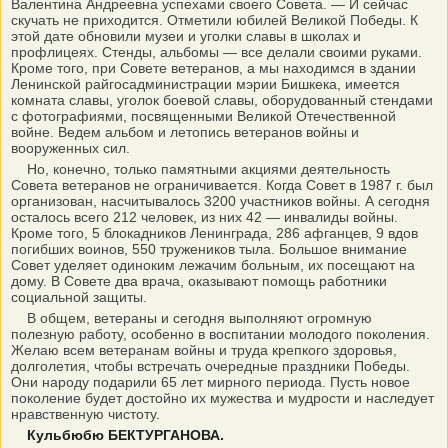
Валентина Андреевна успехами своего Совета. — И сейчас
скучать не приходится. Отметили юбилей Великой Победы. К
этой дате обновили музеи и уголки славы в школах и
профлицеях. Стенды, альбомы — все делали своими руками.
Кроме того, при Совете ветеранов, а мы находимся в здании
Ленинской райгосадминистрации мэрии Бишкека, имеется
комната славы, уголок боевой славы, оборудованный стендами
с фотографиями, посвященными Великой Отечественной
войне. Ведем альбом и летопись ветеранов войны и
вооруженных сил.
Но, конечно, только памятными акциями деятельность
Совета ветеранов не ограничивается. Когда Совет в 1987 г. был
организован, насчитывалось 3200 участников войны. А сегодня
осталось всего 212 человек, из них 42 — инвалиды войны.
Кроме того, 5 блокадников Ленинграда, 286 афганцев, 9 вдов
погибших воинов, 550 тружеников тыла. Большое внимание
Совет уделяет одиноким лежачим больным, их посещают на
дому. В Совете два врача, оказывают помощь работники
социальной защиты.
В общем, ветераны и сегодня выполняют огромную
полезную работу, особенно в воспитании молодого поколения.
Желаю всем ветеранам войны и труда крепкого здоровья,
долголетия, чтобы встречать очередные праздники Победы.
Они народу подарили 65 лет мирного периода. Пусть новое
поколение будет достойно их мужества и мудрости и наследует
нравственную чистоту.
Кульбюбю БЕКТУРГАНОВА.