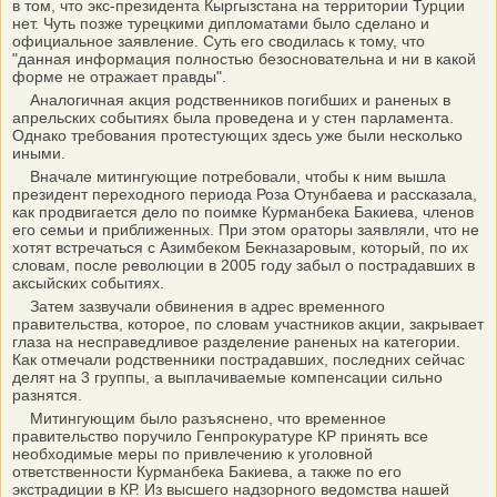
в том, что экс-президента Кыргызстана на территории Турции
нет. Чуть позже турецкими дипломатами было сделано и
официальное заявление. Суть его сводилась к тому, что
"данная информация полностью безосновательна и ни в какой
форме не отражает правды".
Аналогичная акция родственников погибших и раненых в
апрельских событиях была проведена и у стен парламента.
Однако требования протестующих здесь уже были несколько
иными.
Вначале митингующие потребовали, чтобы к ним вышла
президент переходного периода Роза Отунбаева и рассказала,
как продвигается дело по поимке Курманбека Бакиева, членов
его семьи и приближенных. При этом ораторы заявляли, что не
хотят встречаться с Азимбеком Бекназаровым, который, по их
словам, после революции в 2005 году забыл о пострадавших в
аксыйских событиях.
Затем зазвучали обвинения в адрес временного
правительства, которое, по словам участников акции, закрывает
глаза на несправедливое разделение раненых на категории.
Как отмечали родственники пострадавших, последних сейчас
делят на 3 группы, а выплачиваемые компенсации сильно
разнятся.
Митингующим было разъяснено, что временное
правительство поручило Генпрокуратуре КР принять все
необходимые меры по привлечению к уголовной
ответственности Курманбека Бакиева, а также по его
экстрадиции в КР. Из высшего надзорного ведомства нашей