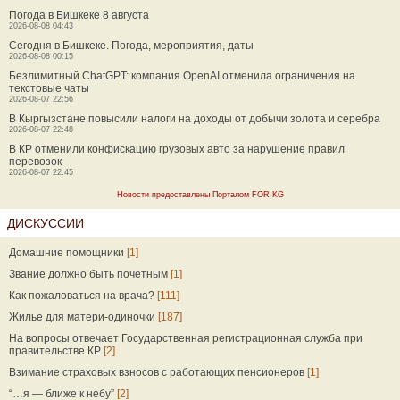
Погода в Бишкеке 8 августа
2026-08-08 04:43
Сегодня в Бишкеке. Погода, мероприятия, даты
2026-08-08 00:15
Безлимитный ChatGPT: компания OpenAI отменила ограничения на
текстовые чаты
2026-08-07 22:56
В Кыргызстане повысили налоги на доходы от добычи золота и серебра
2026-08-07 22:48
В КР отменили конфискацию грузовых авто за нарушение правил
перевозок
2026-08-07 22:45
Новости предоставлены Порталом FOR.KG
ДИСКУССИИ
Домашние помощники
[1]
Звание должно быть почетным
[1]
Как пожаловаться на врача?
[111]
Жилье для матери-одиночки
[187]
На вопросы отвечает Государственная регистрационная служба при
правительстве КР
[2]
Взимание страховых взносов с работающих пенсионеров
[1]
“…я — ближе к небу”
[2]