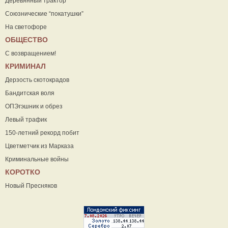
Деревянный трактор
Союзнические “покатушки”
На светофоре
ОБЩЕСТВО
С возвращением!
КРИМИНАЛ
Дерзость скотокрадов
Бандитская воля
ОПЭгэшник и обрез
Левый трафик
150-летний рекорд побит
Цветметчик из Марказа
Криминальные войны
КОРОТКО
Новый Пресняков