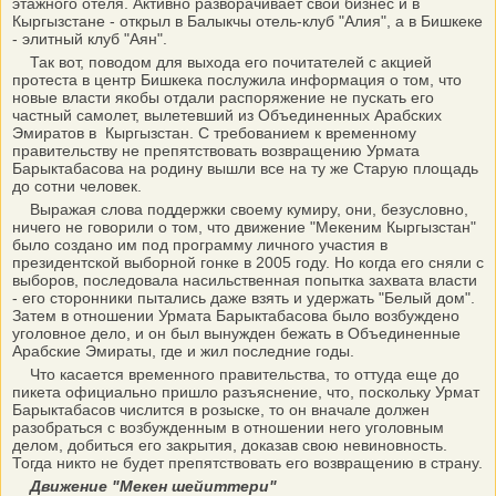
этажного отеля. Активно разворачивает свой бизнес и в
Кыргызстане - открыл в Балыкчы отель-клуб "Алия", а в Бишкеке
- элитный клуб "Аян".
Так вот, поводом для выхода его почитателей с акцией
протеста в центр Бишкека послужила информация о том, что
новые власти якобы отдали распоряжение не пускать его
частный самолет, вылетевший из Объединенных Арабских
Эмиратов в Кыргызстан. С требованием к временному
правительству не препятствовать возвращению Урмата
Барыктабасова на родину вышли все на ту же Старую площадь
до сотни человек.
Выражая слова поддержки своему кумиру, они, безусловно,
ничего не говорили о том, что движение "Мекеним Кыргызстан"
было создано им под программу личного участия в
президентской выборной гонке в 2005 году. Но когда его сняли с
выборов, последовала насильственная попытка захвата власти
- его сторонники пытались даже взять и удержать "Белый дом".
Затем в отношении Урмата Барыктабасова было возбуждено
уголовное дело, и он был вынужден бежать в Объединенные
Арабские Эмираты, где и жил последние годы.
Что касается временного правительства, то оттуда еще до
пикета официально пришло разъяснение, что, поскольку Урмат
Барыктабасов числится в розыске, то он вначале должен
разобраться с возбужденным в отношении него уголовным
делом, добиться его закрытия, доказав свою невиновность.
Тогда никто не будет препятствовать его возвращению в страну.
Движение "Мекен шейиттери"