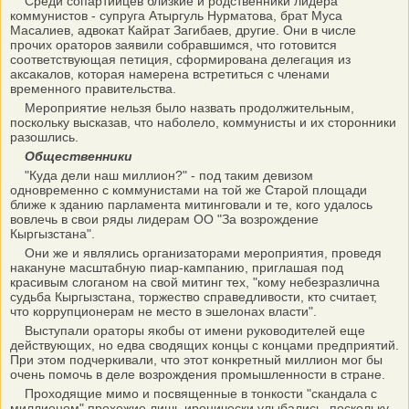
Среди сопартийцев близкие и родственники лидера
коммунистов - супруга Атыргуль Нурматова, брат Муса
Масалиев, адвокат Кайрат Загибаев, другие. Они в числе
прочих ораторов заявили собравшимся, что готовится
соответствующая петиция, сформирована делегация из
аксакалов, которая намерена встретиться с членами
временного правительства.
Мероприятие нельзя было назвать продолжительным,
поскольку высказав, что наболело, коммунисты и их сторонники
разошлись.
Общественники
"Куда дели наш миллион?" - под таким девизом
одновременно с коммунистами на той же Старой площади
ближе к зданию парламента митинговали и те, кого удалось
вовлечь в свои ряды лидерам ОО "За возрождение
Кыргызстана".
Они же и являлись организаторами мероприятия, проведя
накануне масштабную пиар-кампанию, приглашая под
красивым слоганом на свой митинг тех, "кому небезразлична
судьба Кыргызстана, торжество справедливости, кто считает,
что коррупционерам не место в эшелонах власти".
Выступали ораторы якобы от имени руководителей еще
действующих, но едва сводящих концы с концами предприятий.
При этом подчеркивали, что этот конкретный миллион мог бы
очень помочь в деле возрождения промышленности в стране.
Проходящие мимо и посвященные в тонкости "скандала с
миллионом" прохожие лишь иронически улыбались, поскольку