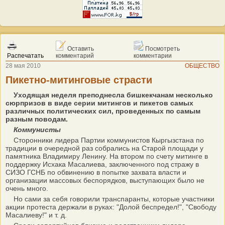
Оставить
Посмотреть
Распечатать
комментарий
комментарии
28 мая 2010
ОБЩЕСТВО
Пикетно-митинговые страсти
Уходящая неделя преподнесла бишкекчанам несколько
сюрпризов в виде серии митингов и пикетов самых
различных политических сил, проведенных по самым
разным поводам.
Коммунисты
Сторонники лидера Партии коммунистов Кыргызстана по
традиции в очередной раз собрались на Старой площади у
памятника Владимиру Ленину. На втором по счету митинге в
поддержку Исхака Масалиева, заключенного под стражу в
СИЗО ГСНБ по обвинению в попытке захвата власти и
организации массовых беспорядков, выступающих было не
очень много.
Но сами за себя говорили транспаранты, которые участники
акции протеста держали в руках: "Долой беспредел!", "Свободу
Масалиеву!" и т. д.