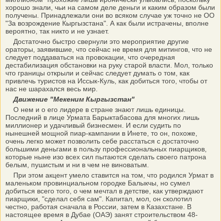
хорошо знали, чьи на самом деле деньги и каким образом были
получены. Принадлежали они во всяком случае уж точно не ОО
"За возрождение Кыргызстана". А как были истрачены, вполне
вероятно, так никто и не узнает.
Достаточно быстро свернули это мероприятие другие
ораторы, заявившие, что сейчас не время для митингов, что не
следует поддаваться на провокации, что очередная
дестабилизация обстановки на руку старой власти. Мол, только
что границы открыли и сейчас следует думать о том, как
привлечь туристов на Иссык-Куль, как добиться того, чтобы от
нас не шарахался весь мир.
Движение "Мекеним Кыргызстан"
О нем и о его лидере в стране знают лишь единицы.
Последний в лице Урмата Барыктабасова для многих лишь
миллионер и удачливый бизнесмен. И если судить по
нынешней мощной пиар-кампании в Инете, то он, похоже,
очень легко может позволить себе расстаться с достаточно
большими деньгами в пользу профессиональных пиарщиков,
которые ныне изо всех сил пытаются сделать своего патрона
белым, пушистым и ни в чем не виноватым.
При этом акцент умело ставится на том, что родился Урмат в
маленьком провинциальном городке Балыкчы, но сумел
добиться всего того, о чем мечтал в детстве, как утверждают
пиарщики, "сделал себя сам". Капитал, мол, он сколотил
честно, работая сначала в России, затем в Казахстане. В
настоящее время в Дубае (ОАЭ) занят строительством 48-