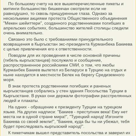
По большому счету на все вышеперечисленные пикеты и
митинги большинство бишкекчан смотрели если не
равнодушно, то сквозь прищуренные глаза. Однако за
несколькими акциями протеста Общественного объединения
"Мекен шейиттери", созданного родственниками погибших в
апрельских событиях, большинство жителей столицы следили
очень внимательно.
Связано это было с требованиями принудительного
возвращения в Кыргызстан экс-президента Курманбека Бакиева
с целью привлечения его к ответственности.
Поводом для их проведения в числе основной причины
(гибель кыргызстанцев) послужило и сообщение,
распространенное российскими СМИ, о том, что якобы
Курманбек Бакиев вылетел из Беларуси в Турцию на отдых и
ныне находится в местности Белек на берегу Средиземного
моря.
В знак протеста родственники погибших и раненых
кыргызстанцев собрались у стен здания Посольства Турции в
Кыргызстане. В руках они держали фотографии расстрелянных
людей и плакаты.
На одних - обращение к президенту Турции на турецком
языке. На других надписи: "Бакиев - преступник века! Ему нет
места ни в одной стране мира!", "Турецкий народ! Изгоните
Бакиева со своей земли!", "Бакиев, куда бы ты ни убежал, тебя
будет преследовать кыргызский народ!".
К пикетчикам вышел представитель посольства и заверил их