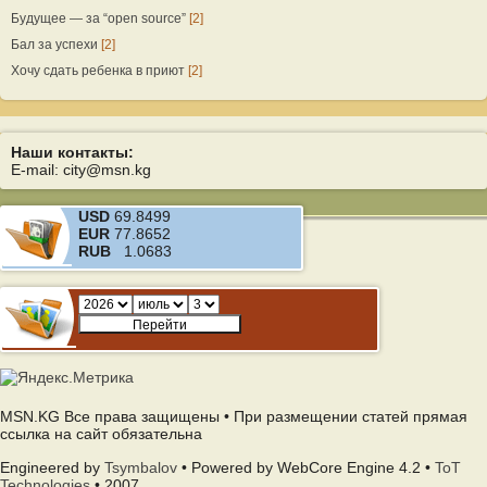
Будущее — за “open source”
[2]
Бал за успехи
[2]
Хочу сдать ребенка в приют
[2]
Наши контакты:
E-mail: city@msn.kg
USD
69.8499
EUR
77.8652
RUB
1.0683
MSN.KG Все права защищены • При размещении статей прямая
ссылка на сайт обязательна
Engineered by
Tsymbalov
• Powered by WebCore Engine 4.2 •
ToT
Technologies
• 2007