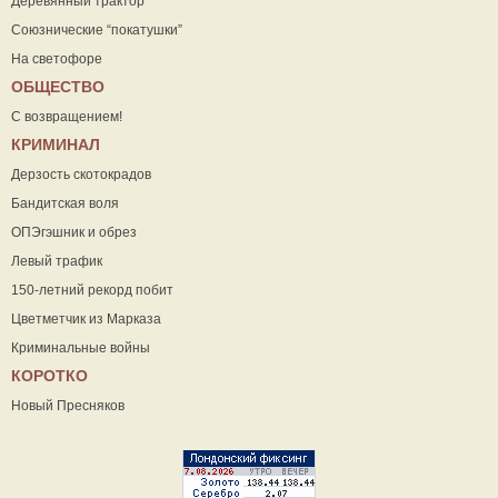
Деревянный трактор
Союзнические “покатушки”
На светофоре
ОБЩЕСТВО
С возвращением!
КРИМИНАЛ
Дерзость скотокрадов
Бандитская воля
ОПЭгэшник и обрез
Левый трафик
150-летний рекорд побит
Цветметчик из Марказа
Криминальные войны
КОРОТКО
Новый Пресняков