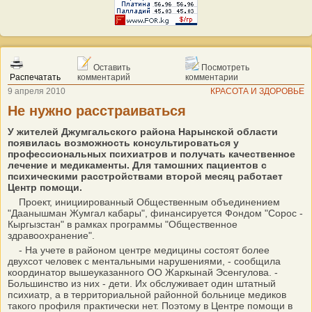
Оставить
Посмотреть
Распечатать
комментарий
комментарии
9 апреля 2010
КРАСОТА И ЗДОРОВЬЕ
Не нужно расстраиваться
У жителей Джумгальского района Нарынской области
появилась возможность консультироваться у
профессиональных психиатров и получать качественное
лечение и медикаменты. Для тамошних пациентов с
психическими расстройствами второй месяц работает
Центр помощи.
Проект, инициированный Общественным объединением
"Даанышман Жумгал кабары", финансируется Фондом "Сорос -
Кыргызстан" в рамках программы "Общественное
здравоохранение".
- На учете в районом центре медицины состоят более
двухсот человек с ментальными нарушениями, - сообщила
координатор вышеуказанного ОО Жаркынай Эсенгулова. -
Большинство из них - дети. Их обслуживает один штатный
психиатр, а в территориальной районной больнице медиков
такого профиля практически нет. Поэтому в Центре помощи в