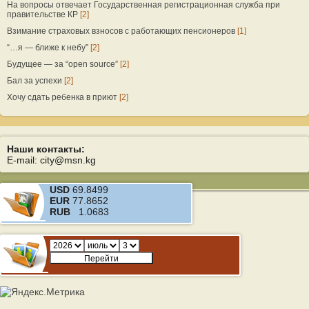
На вопросы отвечает Государственная регистрационная служба при
правительстве КР
[2]
Взимание страховых взносов с работающих пенсионеров
[1]
“…я — ближе к небу”
[2]
Будущее — за “open source”
[2]
Бал за успехи
[2]
Хочу сдать ребенка в приют
[2]
Наши контакты:
E-mail: city@msn.kg
USD
69.8499
EUR
77.8652
RUB
1.0683