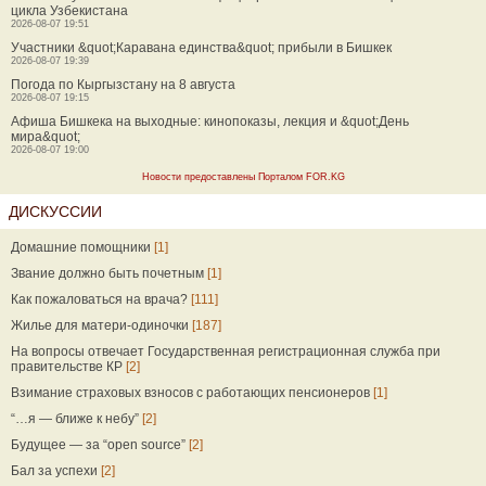
цикла Узбекистана
2026-08-07 19:51
Участники &quot;Каравана единства&quot; прибыли в Бишкек
2026-08-07 19:39
Погода по Кыргызстану на 8 августа
2026-08-07 19:15
Афиша Бишкека на выходные: кинопоказы, лекция и &quot;День
мира&quot;
2026-08-07 19:00
Новости предоставлены Порталом FOR.KG
ДИСКУССИИ
Домашние помощники
[1]
Звание должно быть почетным
[1]
Как пожаловаться на врача?
[111]
Жилье для матери-одиночки
[187]
На вопросы отвечает Государственная регистрационная служба при
правительстве КР
[2]
Взимание страховых взносов с работающих пенсионеров
[1]
“…я — ближе к небу”
[2]
Будущее — за “open source”
[2]
Бал за успехи
[2]