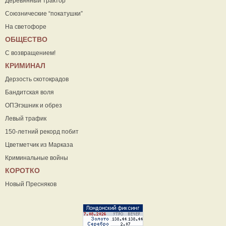
Деревянный трактор
Союзнические “покатушки”
На светофоре
ОБЩЕСТВО
С возвращением!
КРИМИНАЛ
Дерзость скотокрадов
Бандитская воля
ОПЭгэшник и обрез
Левый трафик
150-летний рекорд побит
Цветметчик из Марказа
Криминальные войны
КОРОТКО
Новый Пресняков