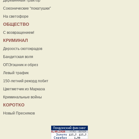
Деревянный трактор
Союзнические “покатушки”
На светофоре
ОБЩЕСТВО
С возвращением!
КРИМИНАЛ
Дерзость скотокрадов
Бандитская воля
ОПЭгэшник и обрез
Левый трафик
150-летний рекорд побит
Цветметчик из Марказа
Криминальные войны
КОРОТКО
Новый Пресняков