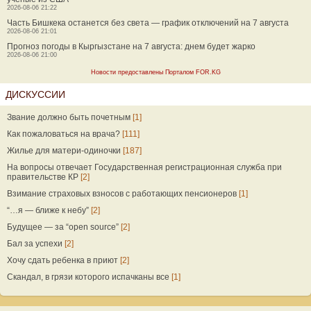
2026-08-06 21:22
Часть Бишкека останется без света — график отключений на 7 августа
2026-08-06 21:01
Прогноз погоды в Кыргызстане на 7 августа: днем будет жарко
2026-08-06 21:00
Новости предоставлены Порталом FOR.KG
ДИСКУССИИ
Звание должно быть почетным
[1]
Как пожаловаться на врача?
[111]
Жилье для матери-одиночки
[187]
На вопросы отвечает Государственная регистрационная служба при
правительстве КР
[2]
Взимание страховых взносов с работающих пенсионеров
[1]
“…я — ближе к небу”
[2]
Будущее — за “open source”
[2]
Бал за успехи
[2]
Хочу сдать ребенка в приют
[2]
Скандал, в грязи которого испачканы все
[1]