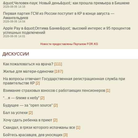
&quot;Человек-паук: Новый день&quot;: как прошла премьера в Бишкеке
2026-08-06 14:16
Первая партия ГСМ из России поступит в КР в конце августа —
Амангельдиев
2026-08-06 14:04
Apple Pay в &quot;Оптима Банке&quot;: высокий интерес и 95 процентов
успешных подключений
2026-08-06 14:01
Новости предоставлены Порталом FOR.KG
ДИСКУССИИ
Как пожаловаться на врача?
[111]
Жилье для матери-одиночки
[187]
На вопросы отвечает Государственная регистрационная служба при
правительстве КР
[2]
Взимание страховых взносов с работающих пенсионеров
[1]
“…я — ближе к небу”
[2]
Будущее — за “open source”
[2]
Бал за успехи
[2]
Хочу сдать ребенка в приют
[2]
Скандал, в грязи которого испачканы все
[1]
Бойтесь красавцев, дев уносящих
[3]