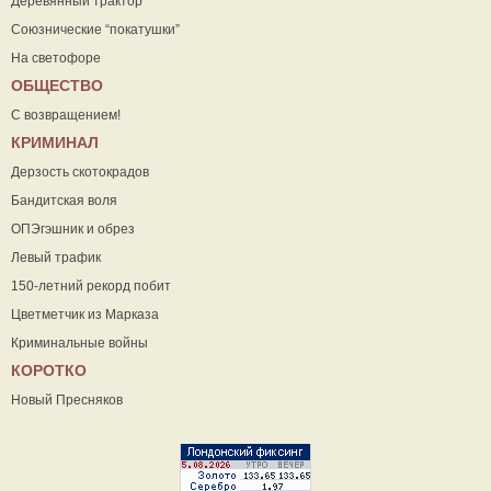
Деревянный трактор
Союзнические “покатушки”
На светофоре
ОБЩЕСТВО
С возвращением!
КРИМИНАЛ
Дерзость скотокрадов
Бандитская воля
ОПЭгэшник и обрез
Левый трафик
150-летний рекорд побит
Цветметчик из Марказа
Криминальные войны
КОРОТКО
Новый Пресняков