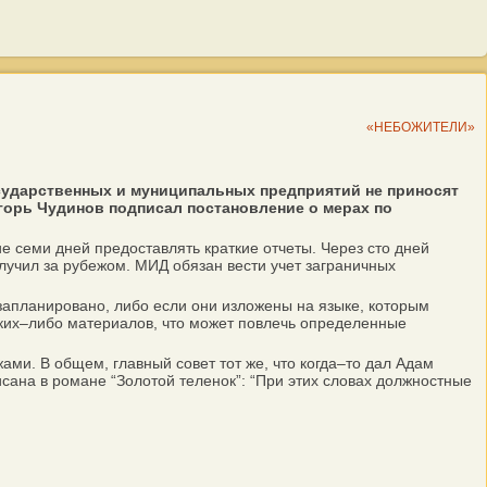
«НЕБОЖИТЕЛИ»
сударственных и муниципальных предприятий не приносят
горь Чудинов подписал постановление о мерах по
 семи дней предоставлять краткие отчеты. Через сто дней
олучил за рубежом. МИД обязан вести учет заграничных
апланировано, либо если они изложены на языке, которым
аких–либо материалов, что может повлечь определенные
и. В общем, главный совет тот же, что когда–то дал Адам
писана в романе “Золотой теленок”: “При этих словах должностные