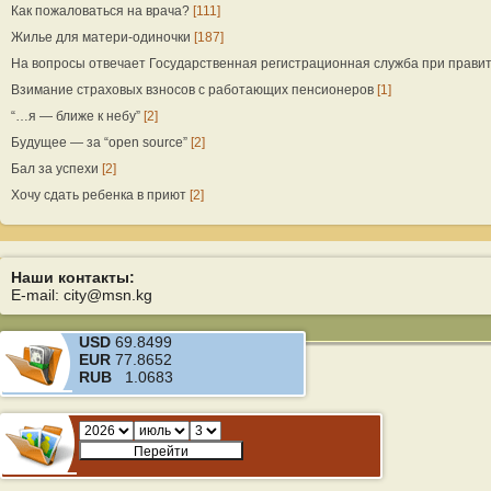
Как пожаловаться на врача?
[111]
Жилье для матери-одиночки
[187]
На вопросы отвечает Государственная регистрационная служба при прави
Взимание страховых взносов с работающих пенсионеров
[1]
“…я — ближе к небу”
[2]
Будущее — за “open source”
[2]
Бал за успехи
[2]
Хочу сдать ребенка в приют
[2]
Наши контакты:
E-mail: city@msn.kg
USD
69.8499
EUR
77.8652
RUB
1.0683