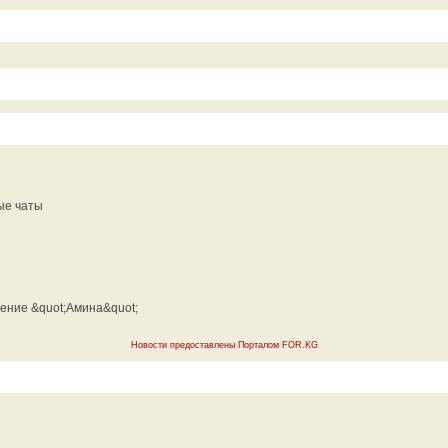
ые чаты
ение &quot;Амина&quot;
Новости предоставлены Порталом FOR.KG