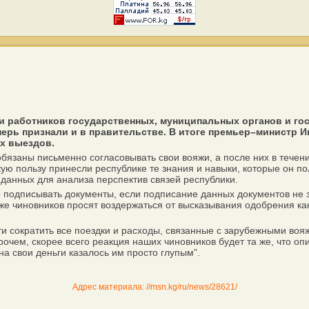
 работников государственных, муниципальных органов и го
ерь признали и в правительстве. В итоге премьер–министр И
х выездов.
язаны письменно согласовывать свои вояжи, а после них в течение
ую пользу принесли республике те знания и навыки, которые он п
данных для анализа перспектив связей республики.
одписывать документы, если подписание данных документов не з
же чиновников просят воздержаться от высказывания одобрения к
ократить все поездки и расходы, связанные с зарубежными вояжам
прочем, скорее всего реакция наших чиновников будет та же, что о
на свои деньги казалось им просто глупым”.
Адрес материала: //msn.kg/ru/news/28621/