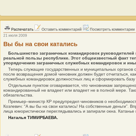
Распечатать
Оставить комментарий
Посмотреть комментарии
21 июля 2009
Вы бы на свои катались
Большинство заграничных командировок руководителей и
реальной пользы республике. Этот общеизвестный факт теп
упорядочению заграничных служебных командировок и ины
Теперь служащие государственных и муниципальных органов об
после возвращения домой чиновник должен будет отчитаться, как
служебных командировок должностных лиц и сформировать базу 
Отдельным пунктом оговаривается, что чиновникам запрещено п
командированный не владеет или владеет не в полной мере. Так
обязательства.
Премьер–министр КР предупредил чиновников о необходимости с
Козлевич: “А вы бы на свои катались! На собственные деньги”. В
лица юмористически переглядывались и запирали окна. Катанье 
Наталья ТИМИРБАЕВА.