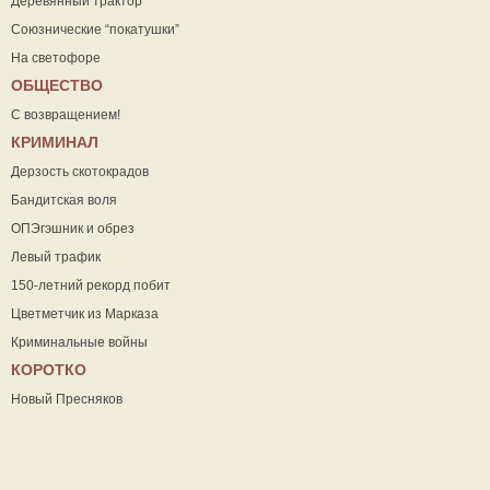
Деревянный трактор
Союзнические “покатушки”
На светофоре
ОБЩЕСТВО
С возвращением!
КРИМИНАЛ
Дерзость скотокрадов
Бандитская воля
ОПЭгэшник и обрез
Левый трафик
150-летний рекорд побит
Цветметчик из Марказа
Криминальные войны
КОРОТКО
Новый Пресняков