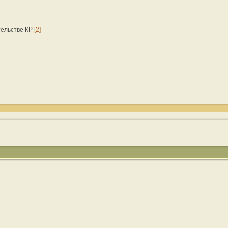
тельстве КР
[2]