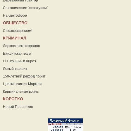
Деревянный трактор
Союзнические “покатушки”
На светофоре
ОБЩЕСТВО
С возвращением!
КРИМИНАЛ
Дерзость скотокрадов
Бандитская воля
ОПЭгэшник и обрез
Левый трафик
150-летний рекорд побит
Цветметчик из Марказа
Криминальные войны
КОРОТКО
Новый Пресняков