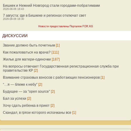
Бишкек и Нижний Новгород стали городами-побратимами
2026-08-06 18:43
7 августа: где в Бишкеке и регионах отключат свет
2026-08-06 18:30
Новости предоставлены Порталом FOR.KG
ДИСКУССИИ
Звание должно быть почетным
[1]
Как пожаловаться на врача?
[111]
Жилье для матери-одиночки
[187]
На вопросы отвечает Государственная регистрационная служба при
правительстве КР
[2]
Взимание страховых взносов с работающих пенсионеров
[1]
“…я — ближе к небу”
[2]
Будущее — за “open source”
[2]
Бал за успехи
[2]
Хочу сдать ребенка в приют
[2]
Скандал, в грязи которого испачканы все
[1]