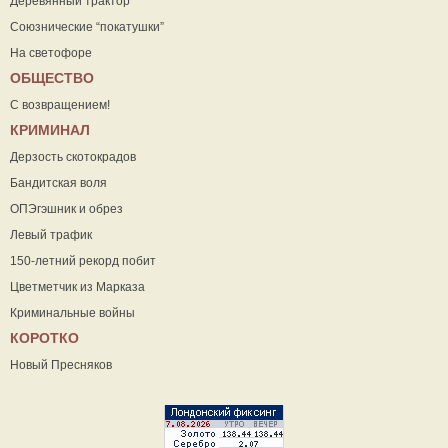
Деревянный трактор
Союзнические “покатушки”
На светофоре
ОБЩЕСТВО
С возвращением!
КРИМИНАЛ
Дерзость скотокрадов
Бандитская воля
ОПЭгэшник и обрез
Левый трафик
150-летний рекорд побит
Цветметчик из Марказа
Криминальные войны
КОРОТКО
Новый Пресняков