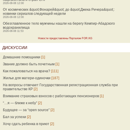
2026-08-08 12:00
От космических &quot;Фонарей&quot; до &quot;Джека Ричера&quot;:
новинки сериалов следующей недели
2026-08-08 12:00
Обезглавленное тело мужчины нашли на берегу Кемпир-Абадского
водохранилища
2026-08-08 11:53
Новости предоставлены Порталом FOR.KG
ДИСКУССИИ
Домашние помощники
[1]
Звание должно быть почетным
[1]
Как пожаловаться на врача?
[111]
Жилье для матери-одиночки
[187]
На вопросы отвечает Государственная регистрационная служба при
правительстве КР
[2]
Взимание страховых взносов с работающих пенсионеров
[1]
“…я — ближе к небу”
[2]
Будущее — за “open source”
[2]
Бал за успехи
[2]
Хочу сдать ребенка в приют
[2]