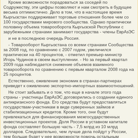
Кроме возможности порадоваться за соседей по
Содружеству, эти цифры позволяют и нам смотреть в будущее
весьма оптимистично. Дело в том, что в настоящее время
Кыргызстан поддерживает торговые отношения более чем со
100 государствами мирового сообщества. Однако практически
половину объема товарооборота Кыргызской Республики с
зарубежными странами занимают государства - члены ЕврАзЭС
и не в последнюю очередь Россия.
- Товарооборот Кыргызстана со всеми странами Сообщества
за 2008 год, по сравнению с 2007 годом, увеличился
практически на 40 процентов, - отметил премьер-министр
Игорь Чудинов в своем выступлении. - Но за первый квартал
2009 года наблюдается снижение объемов взаимного
товарооборота по сравнению с первым кварталом 2008 года на
25 процентов.
Естественно, оживление экономик в странах-партнерах
приведет к оживлению экспортно-импортных взаимоотношений.
Не стоит забывать и о том, что еще в начале этого года
страны - участницы ЕврАзЭС договорились о создании единого
антикризисного фонда. Его средства будут предоставляться
государствам-участникам в виде суверенных займов и
стабилизационных кредитов. Кроме того, они будут
привлекаться для финансирования межгосударственных
инвестиционных проектов. Доля России в уставном капитале
фонда составляет большую часть - 7,5 млрд из 10 млрд
долларов. Следовательно, чем лучше дела пойдут у России,
тем больше будет у нее возможности помочь остальным