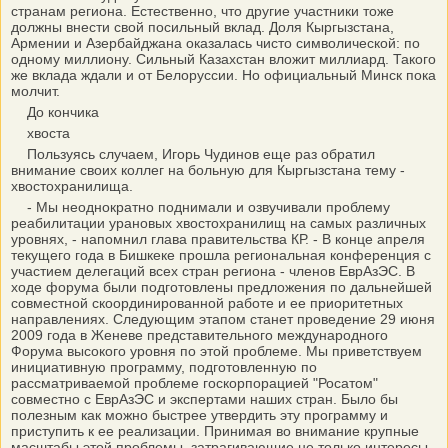
странам региона. Естественно, что другие участники тоже
должны внести свой посильный вклад. Доля Кыргызстана,
Армении и Азербайджана оказалась чисто символической: по
одному миллиону. Сильный Казахстан вложит миллиард. Такого
же вклада ждали и от Белоруссии. Но официальный Минск пока
молчит.
До кончика
хвоста
Пользуясь случаем, Игорь Чудинов еще раз обратил
внимание своих коллег на больную для Кыргызстана тему -
хвостохранилища.
- Мы неоднократно поднимали и озвучивали проблему
реабилитации урановых хвостохранилищ на самых различных
уровнях, - напомнил глава правительства КР. - В конце апреля
текущего года в Бишкеке прошла региональная конференция с
участием делегаций всех стран региона - членов ЕврАзЭС. В
ходе форума были подготовлены предложения по дальнейшей
совместной скоординированной работе и ее приоритетных
направлениях. Следующим этапом станет проведение 29 июня
2009 года в Женеве представительного международного
Форума высокого уровня по этой проблеме. Мы приветствуем
инициативную программу, подготовленную по
рассматриваемой проблеме госкорпорацией "Росатом"
совместно с ЕврАзЭС и экспертами наших стран. Было бы
полезным как можно быстрее утвердить эту программу и
приступить к ее реализации. Принимая во внимание крупные
масштабы этой проблемы, затрагивающие не только интересы