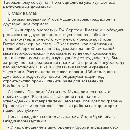
Таможенному союзу нет. Но специалисты уже изучают все
необходимые документы.
С глазу на глаз
В рамках заседания Игорь Чудинов провел ряд встреч в
двустороннем формате.
- С министром энергетики РФ Сергеем Шматко мы обсудили
ряд аспектов двустороннего сотрудничества в области
топливно-энергетического комплекса, - рассказал Игорь
Витальевич журналистам. - В частности, ход реализации
решений, принятых на последнем заседании Совместной
кыргызско-российской межправительственной комиссии по
торгово-экономическому и культурному сотрудничеству. Был
затронут вопрос реализации проекта по строительству каскада
Камбаратинских ГЭС-1 и 2, развития малой и средней
энергетики. Россия должна инвестировать 136 миллионов
долларов в подготовку проектной документации под
строительство промышленной базы для возведения
Камбараты-1.
С главой "Газпрома" Алексеем Миллером говорили о
приватизации "Кыргызгаза". Сверили план работы,
утвержденный в феврале текущего года. Все идет по графику.
Продолжатся и геологоразведочные работы на территории
нашей республики.
После заседания состоялась встреча Игоря Чудинова с
Владимиром Путиным.
- У нас отношения в двустороннем формате развиваются