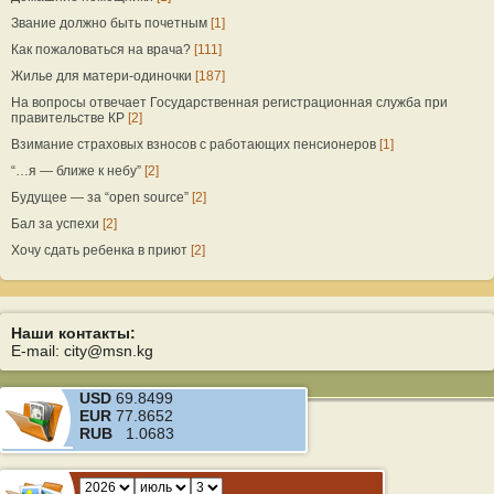
Звание должно быть почетным
[1]
Как пожаловаться на врача?
[111]
Жилье для матери-одиночки
[187]
На вопросы отвечает Государственная регистрационная служба при
правительстве КР
[2]
Взимание страховых взносов с работающих пенсионеров
[1]
“…я — ближе к небу”
[2]
Будущее — за “open source”
[2]
Бал за успехи
[2]
Хочу сдать ребенка в приют
[2]
Наши контакты:
E-mail: city@msn.kg
USD
69.8499
EUR
77.8652
RUB
1.0683