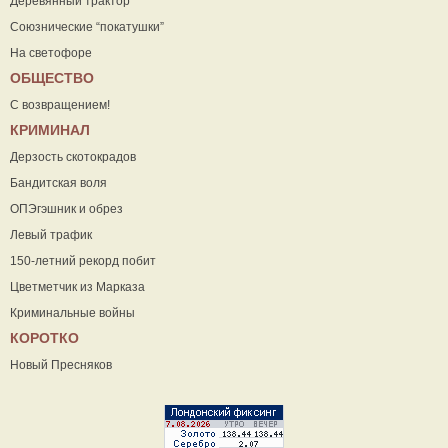
Деревянный трактор
Союзнические “покатушки”
На светофоре
ОБЩЕСТВО
С возвращением!
КРИМИНАЛ
Дерзость скотокрадов
Бандитская воля
ОПЭгэшник и обрез
Левый трафик
150-летний рекорд побит
Цветметчик из Марказа
Криминальные войны
КОРОТКО
Новый Пресняков