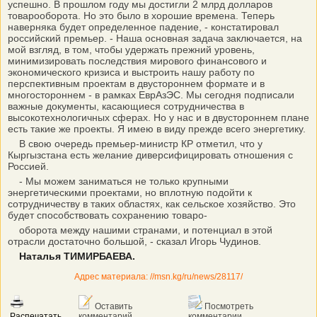
успешно. В прошлом году мы достигли 2 млрд долларов
товарооборота. Но это было в хорошие времена. Теперь
наверняка будет определенное падение, - констатировал
российский премьер. - Наша основная задача заключается, на
мой взгляд, в том, чтобы удержать прежний уровень,
минимизировать последствия мирового финансового и
экономического кризиса и выстроить нашу работу по
перспективным проектам в двустороннем формате и в
многостороннем - в рамках ЕврАзЭС. Мы сегодня подписали
важные документы, касающиеся сотрудничества в
высокотехнологичных сферах. Но у нас и в двустороннем плане
есть такие же проекты. Я имею в виду прежде всего энергетику.
В свою очередь премьер-министр КР отметил, что у
Кыргызстана есть желание диверсифицировать отношения с
Россией.
- Мы можем заниматься не только крупными
энергетическими проектами, но вплотную подойти к
сотрудничеству в таких областях, как сельское хозяйство. Это
будет способствовать сохранению товаро-
оборота между нашими странами, и потенциал в этой
отрасли достаточно большой, - сказал Игорь Чудинов.
Наталья ТИМИРБАЕВА.
Адрес материала: //msn.kg/ru/news/28117/
Оставить
Посмотреть
Распечатать
комментарий
комментарии