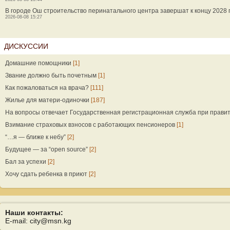
В городе Ош строительство перинатального центра завершат к концу 2028 
2026-08-08 15:27
ДИСКУССИИ
Домашние помощники
[1]
Звание должно быть почетным
[1]
Как пожаловаться на врача?
[111]
Жилье для матери-одиночки
[187]
На вопросы отвечает Государственная регистрационная служба при прави
Взимание страховых взносов с работающих пенсионеров
[1]
“…я — ближе к небу”
[2]
Будущее — за “open source”
[2]
Бал за успехи
[2]
Хочу сдать ребенка в приют
[2]
Наши контакты:
E-mail: city@msn.kg