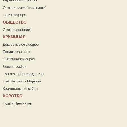
Деревянный трактор
Союзнические “покатушки”
На светофоре
ОБЩЕСТВО
С возвращением!
КРИМИНАЛ
Дерзость скотокрадов
Бандитская воля
ОПЭгэшник и обрез
Левый трафик
150-летний рекорд побит
Цветметчик из Марказа
Криминальные войны
КОРОТКО
Новый Пресняков