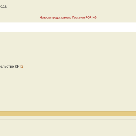
года
Новости предоставлены Порталом FOR.KG
тельстве КР
[2]