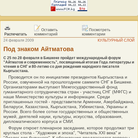
Оставить
Посмотреть
Распечатать
комментарий
комментарии
24 февраля 2009
КУЛЬТУРНЫЙ СЛОЙ
Под знаком Айтматова
С 25 по 28 февраля в Бишкеке пройдет международный форум
"Айтматов и современность", посвященный итогам Года литературы и
чтения в СНГ и 80-летию со дня рождения народного писателя
Кыргызстана.
Проводится он по инициативе президентов Кыргызстана и
России, озвученной на прошлогоднем саммите СНГ в Бишкеке.
Организаторами выступают Межгосударственный фонд
гуманитарного сотрудничества стран - участниц СНГ (МФГС) и
наше Министерство культуры и информации. Среди
приглашенных гостей - представители Армении, Азербайджана,
Беларуси, Казахстана, Кыргызстана, Узбекистана, Украины и
России. Всего более сотни государственных и общественных
мужей, деятелей науки, культуры, искусства, образования,
дипломатического корпуса и СМИ.
Форум откроет пленарное заседание, которое продолжат три
круглых стола - "Художник и эпоха", "Читатель XXI века" и
"Диалог для будущего". К обсуждению предлагаются вопросы