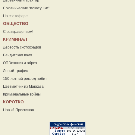
Деревянный трактор
Союзнические “покатушки”
На светофоре
ОБЩЕСТВО
С возвращением!
КРИМИНАЛ
Дерзость скотокрадов
Бандитская воля
ОПЭгэшник и обрез
Левый трафик
150-летний рекорд побит
Цветметчик из Марказа
Криминальные войны
КОРОТКО
Новый Пресняков