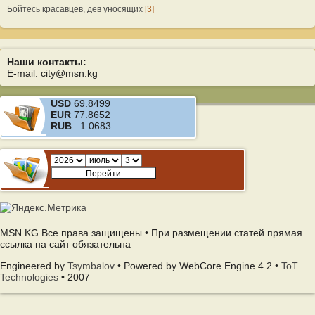
Бойтесь красавцев, дев уносящих
[3]
Наши контакты:
E-mail: city@msn.kg
USD
69.8499
EUR
77.8652
RUB
1.0683
MSN.KG Все права защищены • При размещении статей прямая
ссылка на сайт обязательна
Engineered by
Tsymbalov
• Powered by WebCore Engine 4.2 •
ToT
Technologies
• 2007