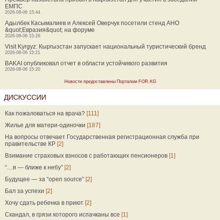
ЕМПС
2026-08-06 15:44
Адылбек Касымалиев и Алексей Оверчук посетили стенд АНО
&quot;Евразия&quot; на форуме
2026-08-06 15:26
Visit Kyrgyz: Кыргызстан запускает национальный туристический бренд
2026-08-06 15:21
BAKAI опубликовал отчет в области устойчивого развития
2026-08-06 15:20
Новости предоставлены Порталом FOR.KG
ДИСКУССИИ
Как пожаловаться на врача?
[111]
Жилье для матери-одиночки
[187]
На вопросы отвечает Государственная регистрационная служба при
правительстве КР
[2]
Взимание страховых взносов с работающих пенсионеров
[1]
“…я — ближе к небу”
[2]
Будущее — за “open source”
[2]
Бал за успехи
[2]
Хочу сдать ребенка в приют
[2]
Скандал, в грязи которого испачканы все
[1]