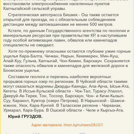
восстановили электроснабжение населенных пунктов
Капчыгайской сельской управы.
Стратегическая автотрасса Бишкек - Ош также остается
открытой для проезда, но с обязательным соблюдением
дистанции между автомашинами не менее 500 метров.
Кстати, по данным Государственного агентства по геологии и
минеральным ресурсам при правительстве КР, в наступившем
году особой активизации лавин, обвалов или камнепадов
специалисты не ожидают.
Хотя по-прежнему опасными остаются глубокие узкие горные
ущелья Кара-Балта, Чичкан, Нарын, Кекемерен, Мин-Куш,
Алай-Куу, Гульча, Капчыгай, Чон-Кемин, Барскаун. Сохраняется
также опасность обвалов и камнепадов для железной дороги в
Боомском ущелье.
Составили геологи и перечень наиболее вероятных
прорывов горных озер по регионам. В Чуйской области такими
могут оказаться водоемы Джарды-Каинды, Ала-Арча, Ысык-Ата,
Кегеты. В Иссык-Кульской области - Чок-Тал, Турасу-Улахол,
Джеруй-Ак-Терек, Тон, Тосоор, Барскаун, Чон- и Кичи-Кызыл-
Суу, Каракол, Кумтор (озеро Петрова). В Нарынской - Шамси-
южное, Укок, Кара-Кунгей. В Таласском регионе - Чирканак,
Урмарал, Кара-Бура. В Ошской области - Чиле и Кыргыз-Ата.
Юрий ГРУЗДОВ.
Адрес материала: //msn.kg/ru/news/26107/