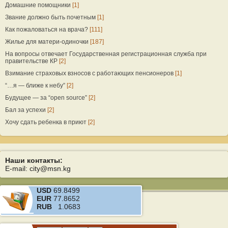
Домашние помощники
[1]
Звание должно быть почетным
[1]
Как пожаловаться на врача?
[111]
Жилье для матери-одиночки
[187]
На вопросы отвечает Государственная регистрационная служба при
правительстве КР
[2]
Взимание страховых взносов с работающих пенсионеров
[1]
“…я — ближе к небу”
[2]
Будущее — за “open source”
[2]
Бал за успехи
[2]
Хочу сдать ребенка в приют
[2]
Наши контакты:
E-mail: city@msn.kg
USD
69.8499
EUR
77.8652
RUB
1.0683