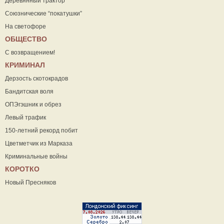
Деревянный трактор
Союзнические “покатушки”
На светофоре
ОБЩЕСТВО
С возвращением!
КРИМИНАЛ
Дерзость скотокрадов
Бандитская воля
ОПЭгэшник и обрез
Левый трафик
150-летний рекорд побит
Цветметчик из Марказа
Криминальные войны
КОРОТКО
Новый Пресняков