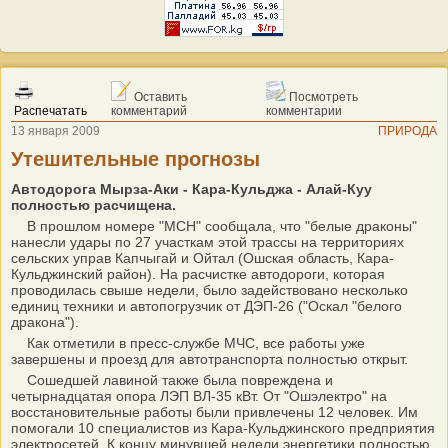
Оставить
Посмотреть
Распечатать
комментарий
комментарии
13 января 2009
ПРИРОДА
Утешительные прогнозы
Автодорога Мырза-Аки - Кара-Кульджа - Алай-Куу
полностью расчищена.
В прошлом номере "МСН" сообщала, что "белые драконы"
нанесли удары по 27 участкам этой трассы на территориях
сельских управ Капчыгай и Ойтал (Ошская область, Кара-
Кульджинский район). На расчистке автодороги, которая
проводилась свыше недели, было задействовано несколько
единиц техники и автопогрузчик от ДЭП-26 ("Оскал "белого
дракона").
Как отметили в пресс-службе МЧС, все работы уже
завершены и проезд для автотранспорта полностью открыт.
Сошедшей лавиной также была повреждена и
четырнадцатая опора ЛЭП ВЛ-35 кВт. От "Ошэлектро" на
восстановительные работы были привлечены 12 человек. Им
помогали 10 специалистов из Кара-Кульджинского предприятия
электросетей. К концу минувшей недели энергетики полностью