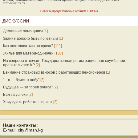
2026-08-06 22:27
Новости предоставлены Порталом FOR.KG
ДИСКУССИИ
Домашние помощники
[1]
Звание должно быть почетным
[1]
Как пожаловаться на врача?
[111]
Жилье для матери-одиночки
[187]
На вопросы отвечает Государственная регистрационная служба при
правительстве КР
[2]
Взимание страховых взносов с работающих пенсионеров
[1]
“…я — ближе к небу”
[2]
Будущее — за “open source”
[2]
Бал за успехи
[2]
Хочу сдать ребенка в приют
[2]
Наши контакты:
E-mail: city@msn.kg