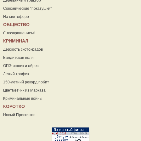
Деревянный трактор
Союзнические “покатушки”
На светофоре
ОБЩЕСТВО
С возвращением!
КРИМИНАЛ
Дерзость скотокрадов
Бандитская воля
ОПЭгэшник и обрез
Левый трафик
150-летний рекорд побит
Цветметчик из Марказа
Криминальные войны
КОРОТКО
Новый Пресняков