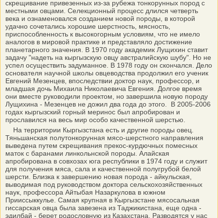
скрещивание привезенных из-за рубежа тонкорунных пород с
местными овцами. Селекционный процесс длился четверть
века и ознаменовался созданием новой породы, в которой
удачно сочетались хорошие шерстность, мясность,
приспособленность к высокогорным условиям, что не имело
аналогов в мировой практике и представляло достижение
планетарного значения. В 1970 году академик Лущихин ставит
задачу "надеть на кыргызскую овцу австралийскую шубу". Но не
успел осуществить задуманное. В 1978 году он скончался. Дело
основателя научной школы овцеводства продолжил его ученик
Евгений Мезенцев, впоследствии доктор наук, профессор, и
младшая дочь Михаила Николаевича Евгения. Долгое время
они вместе руководили проектом, но завершила новую породу
Лущихина - Мезенцев не дожил два года до этого. В 2005-2006
годах кыргызский горный меринос был апробирован и
прославился на весь мир особо качественной шерстью.
На территории Кыргызстана есть и другие породы овец.
Тяньшанская полутонкорунная мясо-шерстного направления
выведена путем скрещивания прекос-курдючных помесных
маток с баранами линкольнской породы. Алайская
апробирована в совхозах юга республики в 1974 году и служит
для получения мяса, сала и качественной полугрубой белой
шерсти. Близка к завершению новая порода - айкульская,
выводимая под руководством доктора сельскохозяйственных
наук, профессора Айтыбая Назаркулова в южном
Прииссыккулье. Самая крупная в Кыргызстане мясосальная
гиссарская овца была завезена из Таджикистана, еще одна -
эдилбай - берет родословную из Казахстана. Разводятся у нас