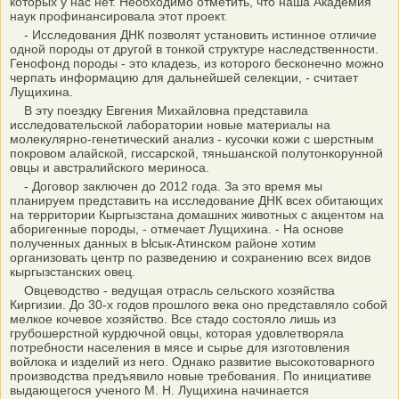
которых у нас нет. Необходимо отметить, что наша Академия
наук профинансировала этот проект.
- Исследования ДНК позволят установить истинное отличие
одной породы от другой в тонкой структуре наследственности.
Генофонд породы - это кладезь, из которого бесконечно можно
черпать информацию для дальнейшей селекции, - считает
Лущихина.
В эту поездку Евгения Михайловна представила
исследовательской лаборатории новые материалы на
молекулярно-генетический анализ - кусочки кожи с шерстным
покровом алайской, гиссарской, тяньшанской полутонкорунной
овцы и австралийского мериноса.
- Договор заключен до 2012 года. За это время мы
планируем представить на исследование ДНК всех обитающих
на территории Кыргызстана домашних животных с акцентом на
аборигенные породы, - отмечает Лущихина. - На основе
полученных данных в Ысык-Атинском районе хотим
организовать центр по разведению и сохранению всех видов
кыргызстанских овец.
Овцеводство - ведущая отрасль сельского хозяйства
Киргизии. До 30-х годов прошлого века оно представляло собой
мелкое кочевое хозяйство. Все стадо состояло лишь из
грубошерстной курдючной овцы, которая удовлетворяла
потребности населения в мясе и сырье для изготовления
войлока и изделий из него. Однако развитие высокотоварного
производства предъявило новые требования. По инициативе
выдающегося ученого М. Н. Лущихина начинается