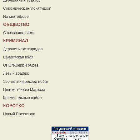
Деревянный трактор
Союзнические “покатушки”
На светофоре
ОБЩЕСТВО
С возвращением!
КРИМИНАЛ
Дерзость скотокрадов
Бандитская воля
ОПЭгэшник и обрез
Левый трафик
150-летний рекорд побит
Цветметчик из Марказа
Криминальные войны
КОРОТКО
Новый Пресняков