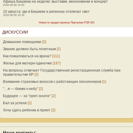
Афиша Бишкека на неделю: выставки, киноновинки и концерт
2026-08-09 19:00
10 августа: где в Бишкеке и регионах отключат свет
2026-08-09 18:30
Новости предоставлены Порталом FOR.KG
ДИСКУССИИ
Домашние помощники
[2]
Звание должно быть почетным
[1]
Как пожаловаться на врача?
[111]
Жилье для матери-одиночки
[187]
На вопросы отвечает Государственная регистрационная служба при
правительстве КР
[2]
Взимание страховых взносов с работающих пенсионеров
[1]
“…я — ближе к небу”
[2]
Будущее — за “open source”
[2]
Бал за успехи
[2]
Хочу сдать ребенка в приют
[2]
Наши контакты: