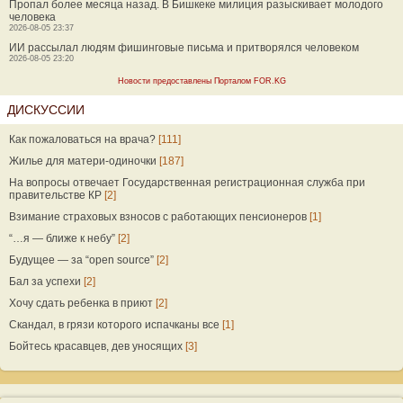
Пропал более месяца назад. В Бишкеке милиция разыскивает молодого
человека
2026-08-05 23:37
ИИ рассылал людям фишинговые письма и притворялся человеком
2026-08-05 23:20
Новости предоставлены Порталом FOR.KG
ДИСКУССИИ
Как пожаловаться на врача?
[111]
Жилье для матери-одиночки
[187]
На вопросы отвечает Государственная регистрационная служба при
правительстве КР
[2]
Взимание страховых взносов с работающих пенсионеров
[1]
“…я — ближе к небу”
[2]
Будущее — за “open source”
[2]
Бал за успехи
[2]
Хочу сдать ребенка в приют
[2]
Скандал, в грязи которого испачканы все
[1]
Бойтесь красавцев, дев уносящих
[3]