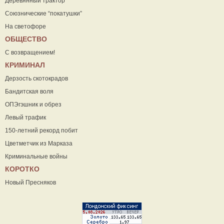
Деревянный трактор
Союзнические “покатушки”
На светофоре
ОБЩЕСТВО
С возвращением!
КРИМИНАЛ
Дерзость скотокрадов
Бандитская воля
ОПЭгэшник и обрез
Левый трафик
150-летний рекорд побит
Цветметчик из Марказа
Криминальные войны
КОРОТКО
Новый Пресняков