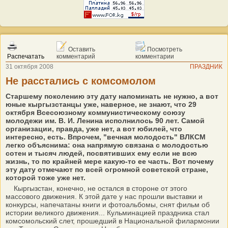
Оставить
Посмотреть
Распечатать
комментарий
комментарии
31 октября 2008
ПРАЗДНИК
Не расстались с комсомолом
Старшему поколению эту дату напоминать не нужно, а вот
юные кыргызстанцы уже, наверное, не знают, что 29
октября Всесоюзному коммунистическому союзу
молодежи им. В. И. Ленина исполнилось 90 лет. Самой
организации, правда, уже нет, а вот юбилей, что
интересно, есть. Впрочем, "вечная молодость" ВЛКСМ
легко объяснима: она напрямую связана с молодостью
сотен и тысяч людей, посвятивших ему если не всю
жизнь, то по крайней мере какую-то ее часть. Вот почему
эту дату отмечают по всей огромной советской стране,
которой тоже уже нет.
Кыргызстан, конечно, не остался в стороне от этого
массового движения. К этой дате у нас прошли выставки и
конкурсы, напечатаны книги и фотоальбомы, снят фильм об
истории великого движения... Кульминацией праздника стал
комсомольский слет, прошедший в Национальной филармонии