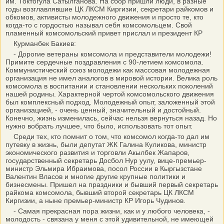
им. Токтогула Сатылганова. На сбор пришли люди, в разные
годы возглавлявшие ЦК ЛКСМ Киргизии, секретари райкомов и
обкомов, активисты молодежного движения и просто те, кто
когда-то с гордостью называл себя комсомольцем. Свой
пламенный комсомольский привет прислал и президент КР
Курманбек Бакиев:
- Дорогие ветераны комсомола и представители молодежи!
Примите сердечные поздравления с 90-летием комсомола.
Коммунистический союз молодежи как массовая молодежная
организация не имел аналогов в мировой истории. Велика роль
комсомола в воспитании и становлении нескольких поколений
нашей родины. Характерной чертой комсомольского движения
был комплексный подход. Молодежный опыт, заложенный этой
организацией, - очень ценный, значительный и достойный.
Конечно, жизнь изменилась, сейчас нельзя вернуться назад. Но
нужно вобрать лучшее, что было, использовать тот опыт.
Среди тех, кто помнит о том, что комсомол когда-то дал им
путевку в жизнь, были депутат ЖК Галина Куликова, министр
экономического развития и торговли Акылбек Жапаров,
государственный секретарь Досбол Нур уулу, вице-премьер-
министр Эльмира Ибраимова, посол России в Кыргызстане
Валентин Власов и многие другие крупные политики и
бизнесмены. Пришел на праздники и бывший первый секретарь
райкома комсомола, бывший второй секретарь ЦК ЛКСМ
Киргизии, а ныне премьер-министр КР Игорь Чудинов.
- Самая прекрасная пора жизни, как и у любого человека, -
молодость - связана у меня с этой удивительной, не имеющей