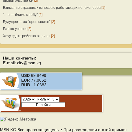
правительстве КР
[2]
Взимание страховых взносов с работающих пенсионеров
[1]
“…я — ближе к небу”
[2]
Будущее — за “open source”
[2]
Бал за успехи
[2]
Хочу сдать ребенка в приют
[2]
Наши контакты:
E-mail: city@msn.kg
USD
69.8499
EUR
77.8652
RUB
1.0683
MSN.KG Все права защищены • При размещении статей прямая