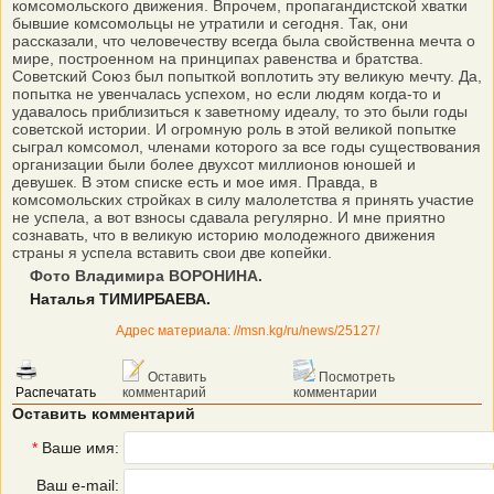
комсомольского движения. Впрочем, пропагандистской хватки
бывшие комсомольцы не утратили и сегодня. Так, они
рассказали, что человечеству всегда была свойственна мечта о
мире, построенном на принципах равенства и братства.
Советский Союз был попыткой воплотить эту великую мечту. Да,
попытка не увенчалась успехом, но если людям когда-то и
удавалось приблизиться к заветному идеалу, то это были годы
советской истории. И огромную роль в этой великой попытке
сыграл комсомол, членами которого за все годы существования
организации были более двухсот миллионов юношей и
девушек. В этом списке есть и мое имя. Правда, в
комсомольских стройках в силу малолетства я принять участие
не успела, а вот взносы сдавала регулярно. И мне приятно
сознавать, что в великую историю молодежного движения
страны я успела вставить свои две копейки.
Фото Владимира ВОРОНИНА.
Наталья ТИМИРБАЕВА.
Адрес материала: //msn.kg/ru/news/25127/
Оставить
Посмотреть
Распечатать
комментарий
комментарии
Оставить комментарий
*
Ваше имя:
Ваш e-mail: