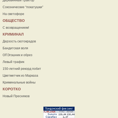
Деревянный трактор
Союзнические “покатушки”
На светофоре
ОБЩЕСТВО
С возвращением!
КРИМИНАЛ
Дерзость скотокрадов
Бандитская воля
ОПЭгэшник и обрез
Левый трафик
150-летний рекорд побит
Цветметчик из Марказа
Криминальные войны
КОРОТКО
Новый Пресняков