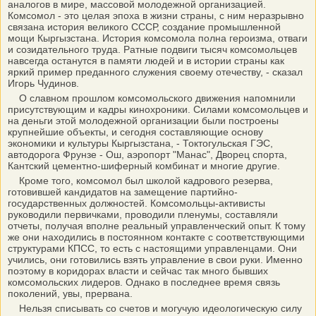
аналогов в мире, массовой молодежной организацией.
Комсомол - это целая эпоха в жизни страны, с ним неразрывно
связана история великого СССР, создание промышленной
мощи Кыргызстана. История комсомола полна героизма, отваги
и созидательного труда. Ратные подвиги тысяч комсомольцев
навсегда останутся в памяти людей и в истории страны как
яркий пример преданного служения своему отечеству, - сказал
Игорь Чудинов.
О славном прошлом комсомольского движения напомнили
присутствующим и кадры кинохроники. Силами комсомольцев и
на деньги этой молодежной организации были построены
крупнейшие объекты, и сегодня составляющие основу
экономики и культуры Кыргызстана, - Токтогульская ГЭС,
автодорога Фрунзе - Ош, аэропорт "Манас", Дворец спорта,
Кантский цементно-шиферный комбинат и многие другие.
Кроме того, комсомол был школой кадрового резерва,
готовившей кандидатов на замещение партийно-
государственных должностей. Комсомольцы-активисты
руководили первичками, проводили пленумы, составляли
отчеты, получая вполне реальный управленческий опыт. К тому
же они находились в постоянном контакте с соответствующими
структурами КПСС, то есть с настоящими управленцами. Они
учились, они готовились взять управление в свои руки. Именно
поэтому в коридорах власти и сейчас так много бывших
комсомольских лидеров. Однако в последнее время связь
поколений, увы, прервана.
Нельзя списывать со счетов и могучую идеологическую силу