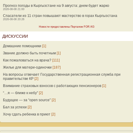
Прогноз погоды в Кыргызстане на 9 августа: днем будет жарко
2026-08-08 21:00
Спасатели из 11 стран повышают мастерство в горах Кыргызстана
2026-08-08 20:26
Новости предоставлены Порталом FOR.KG
ДИСКУССИИ
Домашние помощники
[1]
Звание должно быть почетным
[1]
Как пожаловаться на врача?
[111]
Жилье для матери-одиночки
[187]
На вопросы отвечает Государственная регистрационная служба при
правительстве КР
[2]
Взимание страховых взносов с работающих пенсионеров
[1]
“…я — ближе к небу”
[2]
Будущее — за “open source”
[2]
Бал за успехи
[2]
Хочу сдать ребенка в приют
[2]