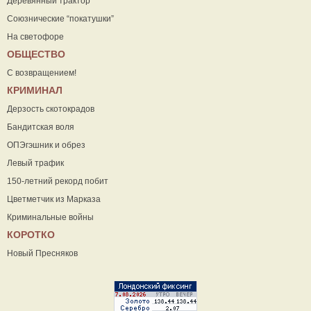
Деревянный трактор
Союзнические “покатушки”
На светофоре
ОБЩЕСТВО
С возвращением!
КРИМИНАЛ
Дерзость скотокрадов
Бандитская воля
ОПЭгэшник и обрез
Левый трафик
150-летний рекорд побит
Цветметчик из Марказа
Криминальные войны
КОРОТКО
Новый Пресняков