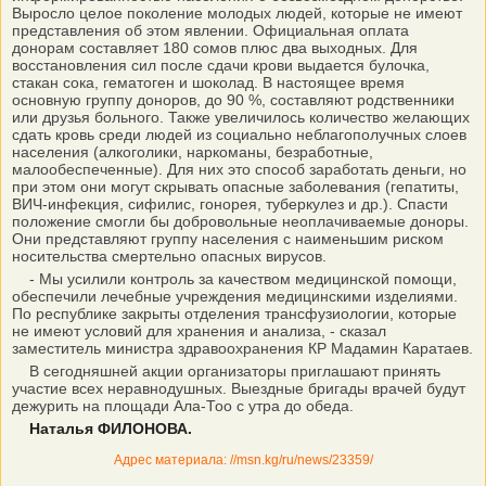
Выросло целое поколение молодых людей, которые не имеют
представления об этом явлении. Официальная оплата
донорам составляет 180 сомов плюс два выходных. Для
восстановления сил после сдачи крови выдается булочка,
стакан сока, гематоген и шоколад. В настоящее время
основную группу доноров, до 90 %, составляют родственники
или друзья больного. Также увеличилось количество желающих
сдать кровь среди людей из социально неблагополучных слоев
населения (алкоголики, наркоманы, безработные,
малообеспеченные). Для них это способ заработать деньги, но
при этом они могут скрывать опасные заболевания (гепатиты,
ВИЧ-инфекция, сифилис, гонорея, туберкулез и др.). Спасти
положение смогли бы добровольные неоплачиваемые доноры.
Они представляют группу населения с наименьшим риском
носительства смертельно опасных вирусов.
- Мы усилили контроль за качеством медицинской помощи,
обеспечили лечебные учреждения медицинскими изделиями.
По республике закрыты отделения трансфузиологии, которые
не имеют условий для хранения и анализа, - сказал
заместитель министра здравоохранения КР Мадамин Каратаев.
В сегодняшней акции организаторы приглашают принять
участие всех неравнодушных. Выездные бригады врачей будут
дежурить на площади Ала-Тоо с утра до обеда.
Наталья ФИЛОНОВА.
Адрес материала: //msn.kg/ru/news/23359/