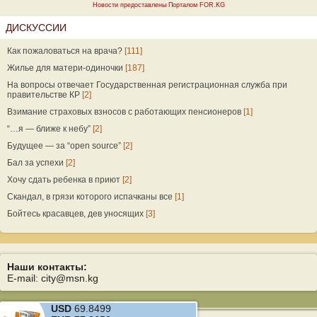
Новости предоставлены Порталом FOR.KG
ДИСКУССИИ
Как пожаловаться на врача?
[111]
Жилье для матери-одиночки
[187]
На вопросы отвечает Государственная регистрационная служба при
правительстве КР
[2]
Взимание страховых взносов с работающих пенсионеров
[1]
“…я — ближе к небу”
[2]
Будущее — за “open source”
[2]
Бал за успехи
[2]
Хочу сдать ребенка в приют
[2]
Скандал, в грязи которого испачканы все
[1]
Бойтесь красавцев, дев уносящих
[3]
Наши контакты:
E-mail: city@msn.kg
USD
69.8499