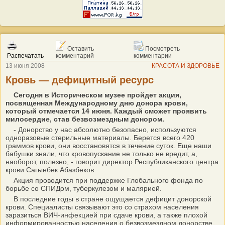
Оставить
Посмотреть
Распечатать
комментарий
комментарии
13 июня 2008
КРАСОТА И ЗДОРОВЬЕ
Кровь — дефицитный ресурс
Сегодня в Историческом музее пройдет акция,
посвященная Международному дню донора крови,
который отмечается 14 июня. Каждый сможет проявить
милосердие, став безвозмездным донором.
- Донорство у нас абсолютно безопасно, используются
одноразовые стерильные материалы. Берется всего 420
граммов крови, они восстановятся в течение суток. Еще наши
бабушки знали, что кровопускание не только не вредит, а,
наоборот, полезно, - говорит директор Республиканского центра
крови Сагынбек Абазбеков.
Акция проводится при поддержке Глобального фонда по
борьбе со СПИДом, туберкулезом и малярией.
В последние годы в стране ощущается дефицит донорской
крови. Специалисты связывают это со страхом населения
заразиться ВИЧ-инфекцией при сдаче крови, а также плохой
информированностью населения о безвозмездном донорстве.