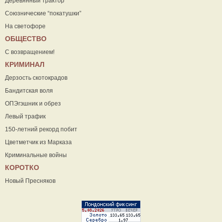
Деревянный трактор
Союзнические “покатушки”
На светофоре
ОБЩЕСТВО
С возвращением!
КРИМИНАЛ
Дерзость скотокрадов
Бандитская воля
ОПЭгэшник и обрез
Левый трафик
150-летний рекорд побит
Цветметчик из Марказа
Криминальные войны
КОРОТКО
Новый Пресняков