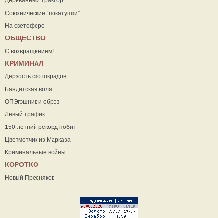
Деревянный трактор
Союзнические “покатушки”
На светофоре
ОБЩЕСТВО
С возвращением!
КРИМИНАЛ
Дерзость скотокрадов
Бандитская воля
ОПЭгэшник и обрез
Левый трафик
150-летний рекорд побит
Цветметчик из Марказа
Криминальные войны
КОРОТКО
Новый Пресняков