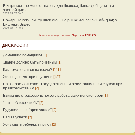
В Кыргызстане меняют налоги для бизнеса, банков, общепита и
застройщиков
2026-08-07 09:51
Пожарные всю ночь тушили огонь на рынке &quot;Кок-Сай&quot; в
Бишкеке. Видео
2026-08-07 09:47
Новости предоставлены Порталом FOR.KG
ДИСКУССИИ
Домашние помощники
[1]
Звание должно быть почетным
[1]
Как пожаловаться на врача?
[111]
Жилье для матери-одиночки
[187]
На вопросы отвечает Государственная регистрационная служба при
правительстве КР
[2]
Взимание страховых взносов с работающих пенсионеров
[1]
“…я — ближе к небу”
[2]
Будущее — за “open source”
[2]
Бал за успехи
[2]
Хочу сдать ребенка в приют
[2]