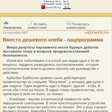
Оставить
Посмотреть
Распечатать
комментарий
комментарии
14 сентября 2007
«НЕБОЖИТЕЛИ»
Вместо дешевого хлеба - нацпрограмма
Вчера депутаты парламента после бурных дебатов
поставили точку в вопросе продовольственной
безопасности.
Излив все наболевшее и в сотый раз задав одни и те же
вопросы, нардепы разродились постановлением, которое
исполнительная власть должна принять как руководство к
действию.
Кубатбек Байболов сравнил ныне действующее
правительство со старыми "Жигулями", у которых два руля и
две педали. Один водитель едет в Нарын, другой - в Ош. В
итоге оба стоят на месте. В адрес главы правительства, хотя
премьера в зале не было, он сказал:
- Атамбаев - жертва политической наивности либо
завышенной самооценки. В этом конституционном устройстве
ни одно правительство работать не сможет. Это я еще говорил
Феликсу Кулову. Алмазбек Шаршенович ссылается на прошлое.