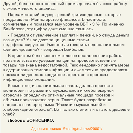
Другой, более подготовленный премьер начал бы свою работу
с экономического анализа.
Парламентарий подверг резкой критике данные, которые
представляет Министерство финансов. В частности,
сомнительным показался ему уровень ВВП - 9 %. По мнению
Байболова, эту цифру даже смешно слышать.
- Предлагают увеличение зарплат и пенсий, но откуда деньги
возьмутся? У нас даже защищенные статьи
недофинансируются. Уместно ли говорить о дополнительном
финансировании? - вопрошал Байболов.
В принятом большинством голосов постановлении работа
правительства по удержанию цен на продовольственные
товары признана недостаточной. Рекомендовано принять меры
к сдерживанию темпов инфляции и ежемесячно предоставлять
показатели денежно-кредитных агрегатов и прогнозы
инфляционных ожиданий.
Кроме того, исполнительная власть должна провести
мониторинг по развитию мукомольной и хлебопекарной
отрасли и определить оптимальные площади посевов и
объемы производства зерна. Также будет разработана
национальная программа "Развитие мукомольной и
хлебопекарной отрасли". Вот только станет ли от этого дешевле
хлеб?
Любовь БОРИСЕНКО.
Адрес материала: //msn.kg/ru/news/20001/