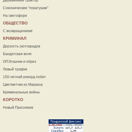
Деревянный трактор
Союзнические “покатушки”
На светофоре
ОБЩЕСТВО
С возвращением!
КРИМИНАЛ
Дерзость скотокрадов
Бандитская воля
ОПЭгэшник и обрез
Левый трафик
150-летний рекорд побит
Цветметчик из Марказа
Криминальные войны
КОРОТКО
Новый Пресняков