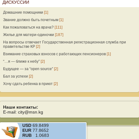
ДИСКУССИИ
Домашние помощники
[1]
Звание должно быть почетным
[1]
Как пожаловаться на врача?
[111]
Жилье для матери-одиночки
[187]
На вопросы отвечает Государственная регистрационная служба при
правительстве КР
[2]
Взимание страховых взносов с работающих пенсионеров
[1]
“…я — ближе к небу”
[2]
Будущее — за “open source”
[2]
Бал за успехи
[2]
Хочу сдать ребенка в приют
[2]
Наши контакты:
E-mail: city@msn.kg
USD
69.8499
EUR
77.8652
RUB
1.0683