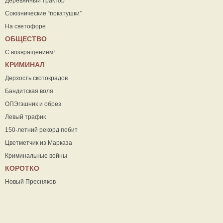
Деревянный трактор
Союзнические “покатушки”
На светофоре
ОБЩЕСТВО
С возвращением!
КРИМИНАЛ
Дерзость скотокрадов
Бандитская воля
ОПЭгэшник и обрез
Левый трафик
150-летний рекорд побит
Цветметчик из Марказа
Криминальные войны
КОРОТКО
Новый Пресняков