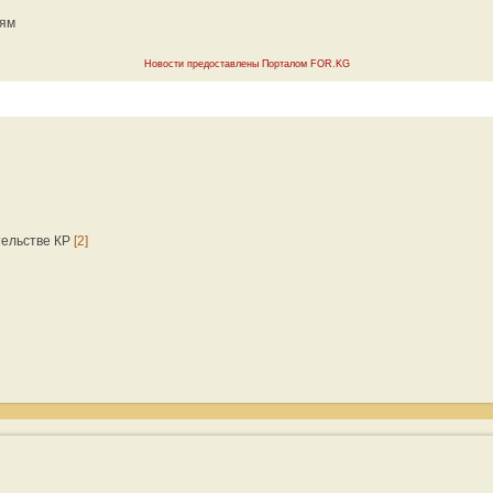
иям
Новости предоставлены Порталом FOR.KG
тельстве КР
[2]